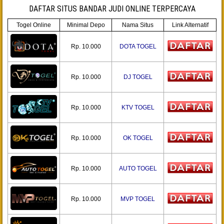
DAFTAR SITUS BANDAR JUDI ONLINE TERPERCAYA
Togel Online
Minimal Depo
Nama Situs
Link Alternatif
Rp. 10.000
DOTA TOGEL
Rp. 10.000
DJ TOGEL
Rp. 10.000
KTV TOGEL
Rp. 10.000
OK TOGEL
Rp. 10.000
AUTO TOGEL
Rp. 10.000
MVP TOGEL