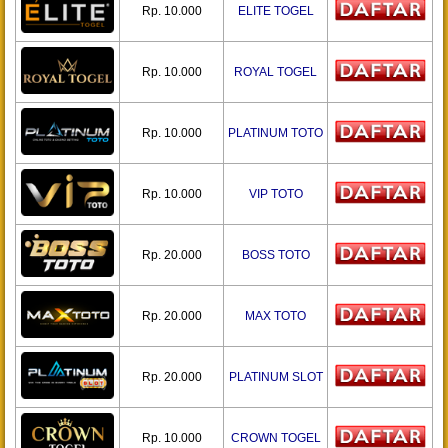
Rp. 10.000
ELITE TOGEL
Rp. 10.000
ROYAL TOGEL
Rp. 10.000
PLATINUM TOTO
Rp. 10.000
VIP TOTO
Rp. 20.000
BOSS TOTO
Rp. 20.000
MAX TOTO
Rp. 20.000
PLATINUM SLOT
Rp. 10.000
CROWN TOGEL