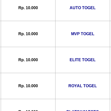
Rp. 10.000
AUTO TOGEL
Rp. 10.000
MVP TOGEL
Rp. 10.000
ELITE TOGEL
Rp. 10.000
ROYAL TOGEL