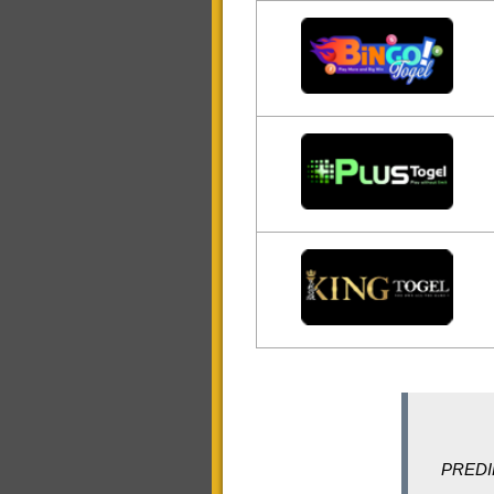
PREDI