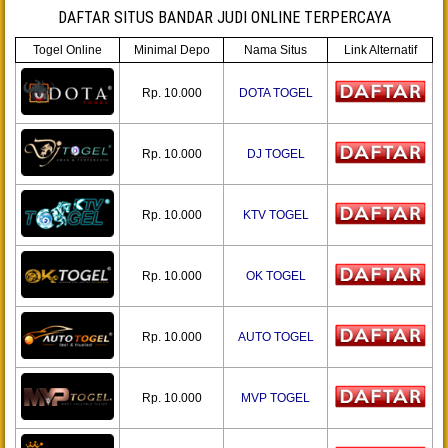
DAFTAR SITUS BANDAR JUDI ONLINE TERPERCAYA
Togel Online
Minimal Depo
Nama Situs
Link Alternatif
Rp. 10.000
DOTA TOGEL
Rp. 10.000
DJ TOGEL
Rp. 10.000
KTV TOGEL
Rp. 10.000
OK TOGEL
Rp. 10.000
AUTO TOGEL
Rp. 10.000
MVP TOGEL