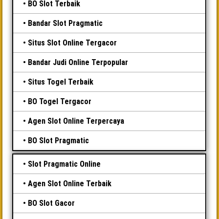
BO Slot Terbaik
Bandar Slot Pragmatic
Situs Slot Online Tergacor
Bandar Judi Online Terpopular
Situs Togel Terbaik
BO Togel Tergacor
Agen Slot Online Terpercaya
BO Slot Pragmatic
Slot Pragmatic Online
Agen Slot Online Terbaik
BO Slot Gacor