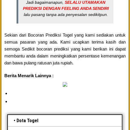
Jadi bagaimanapun,
SELALU UTAMAKAN
PREDIKSI DENGAN FEELING ANDA SENDIRI
lalu pasang tanpa ada penyesalan sedikitpun.
Sekian dari Bocoran Prediksi Togel yang kami sediakan untuk
semua pasaran yang ada. Kami ucapkan terima kasih dan
semoga Sedikit bocoran prediksi yang kami berikan ini dapat
membantu anda dalam meningkatkan persentase kemenangan
dan bawa pulang ratusan juta rupiah.
Berita Menarik Lainnya :
Dota Togel