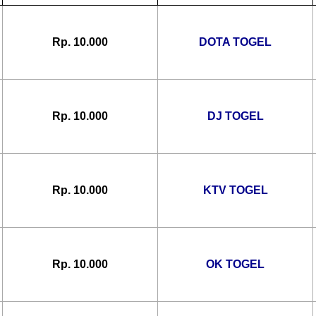
Rp. 10.000
DOTA TOGEL
Rp. 10.000
DJ TOGEL
Rp. 10.000
KTV TOGEL
Rp. 10.000
OK TOGEL