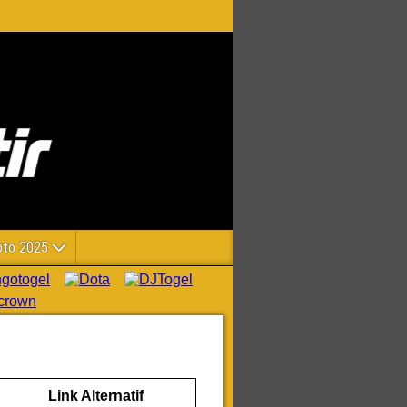
oto 2025
Link Alternatif