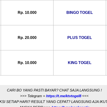
Rp. 10.000
BINGO TOGEL
Rp. 20.000
PLUS TOGEL
Rp. 10.000
KING TOGEL
CARI BO YANG PASTI BAYAR? CHAT SAJA LANGSUNG !
>>> Telegram =
https://t.me/ktvtogel8
<<<
KSI SETIAP HARI? RESULT YANG CEPAT? LANGSUNG AJA IKU