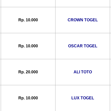
Rp. 10.000
CROWN TOGEL
Rp. 10.000
OSCAR TOGEL
Rp. 20.000
ALI TOTO
Rp. 10.000
LUX TOGEL