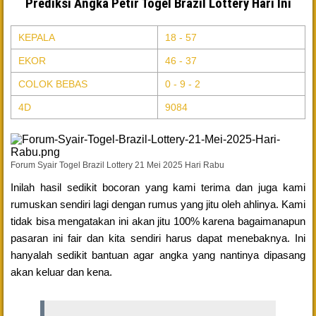
Prediksi Angka Petir Togel Brazil Lottery Hari Ini
KEPALA
18 - 57
EKOR
46 - 37
COLOK BEBAS
0 - 9 - 2
4D
9084
Forum Syair Togel Brazil Lottery 21 Mei 2025 Hari Rabu
Inilah hasil sedikit bocoran yang kami terima dan juga kami
rumuskan sendiri lagi dengan rumus yang jitu oleh ahlinya. Kami
tidak bisa mengatakan ini akan jitu 100% karena bagaimanapun
pasaran ini fair dan kita sendiri harus dapat menebaknya. Ini
hanyalah sedikit bantuan agar angka yang nantinya dipasang
akan keluar dan kena.