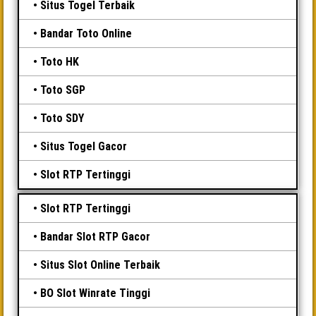
Situs Togel Terbaik
Bandar Toto Online
Toto HK
Toto SGP
Toto SDY
Situs Togel Gacor
Slot RTP Tertinggi
Slot RTP Tertinggi
Bandar Slot RTP Gacor
Situs Slot Online Terbaik
BO Slot Winrate Tinggi