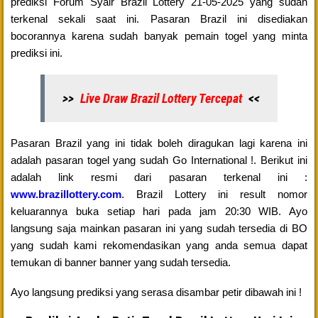
prediksi Forum Syair Brazil Lottery 21-05-2025 yang sudah
terkenal sekali saat ini. Pasaran Brazil ini disediakan
bocorannya karena sudah banyak pemain togel yang minta
prediksi ini.
>>
Live Draw Brazil Lottery Tercepat
<<
Pasaran Brazil yang ini tidak boleh diragukan lagi karena ini
adalah pasaran togel yang sudah Go International !. Berikut ini
adalah link resmi dari pasaran terkenal ini :
www.brazillottery.com
. Brazil Lottery ini result nomor
keluarannya buka setiap hari pada jam 20:30 WIB. Ayo
langsung saja mainkan pasaran ini yang sudah tersedia di BO
yang sudah kami rekomendasikan yang anda semua dapat
temukan di banner banner yang sudah tersedia.
Ayo langsung prediksi yang serasa disambar petir dibawah ini !