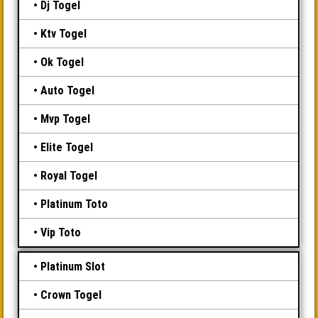
Dj Togel
Ktv Togel
Ok Togel
Auto Togel
Mvp Togel
Elite Togel
Royal Togel
Platinum Toto
Vip Toto
Platinum Slot
Crown Togel