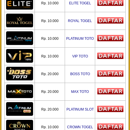
Rp. 10.000
ELITE TOGEL
Rp. 10.000
ROYAL TOGEL
Rp. 10.000
PLATINUM TOTO
Rp. 10.000
VIP TOTO
Rp. 20.000
BOSS TOTO
Rp. 20.000
MAX TOTO
Rp. 20.000
PLATINUM SLOT
Rp. 10.000
CROWN TOGEL