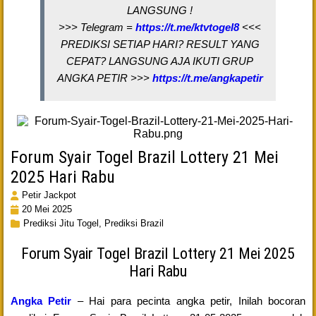
LANGSUNG !
>>> Telegram =
https://t.me/ktvtogel8
<<<
PREDIKSI SETIAP HARI? RESULT YANG
CEPAT? LANGSUNG AJA IKUTI GRUP
ANGKA PETIR >>>
https://t.me/angkapetir
Forum Syair Togel Brazil Lottery 21 Mei
2025 Hari Rabu
Petir Jackpot
20 Mei 2025
Prediksi Jitu Togel,
Prediksi Brazil
Forum Syair Togel Brazil Lottery 21 Mei 2025
Hari Rabu
Angka Petir
– Hai para pecinta angka petir, Inilah bocoran