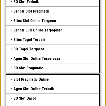
BO Slot Terbaik
Bandar Slot Pragmatic
Situs Slot Online Tergacor
Bandar Judi Online Terpopular
Situs Togel Terbaik
BO Togel Tergacor
Agen Slot Online Terpercaya
BO Slot Pragmatic
Slot Pragmatic Online
Agen Slot Online Terbaik
BO Slot Gacor