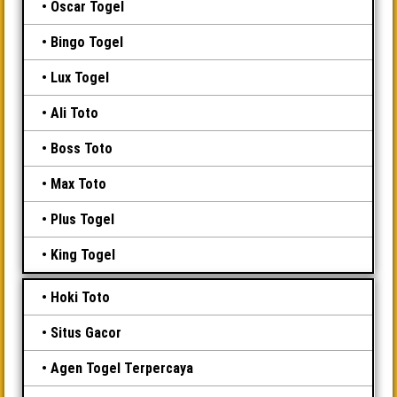
Oscar Togel
Bingo Togel
Lux Togel
Ali Toto
Boss Toto
Max Toto
Plus Togel
King Togel
Hoki Toto
Situs Gacor
Agen Togel Terpercaya