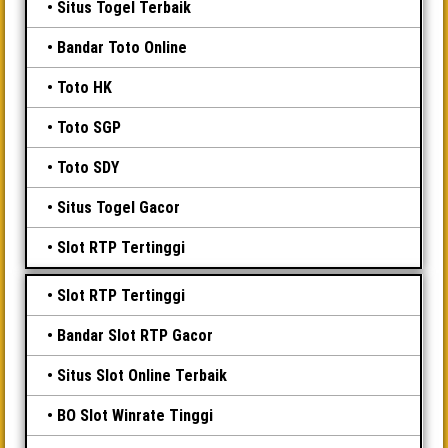
Situs Togel Terbaik
Bandar Toto Online
Toto HK
Toto SGP
Toto SDY
Situs Togel Gacor
Slot RTP Tertinggi
Slot RTP Tertinggi
Bandar Slot RTP Gacor
Situs Slot Online Terbaik
BO Slot Winrate Tinggi