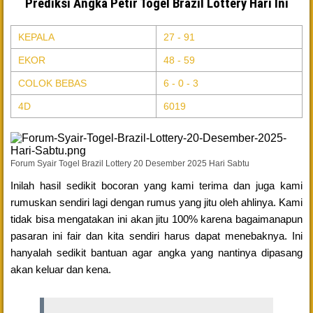
Prediksi Angka Petir Togel Brazil Lottery Hari Ini
KEPALA
27 - 91
EKOR
48 - 59
COLOK BEBAS
6 - 0 - 3
4D
6019
Forum Syair Togel Brazil Lottery 20 Desember 2025 Hari Sabtu
Inilah hasil sedikit bocoran yang kami terima dan juga kami
rumuskan sendiri lagi dengan rumus yang jitu oleh ahlinya. Kami
tidak bisa mengatakan ini akan jitu 100% karena bagaimanapun
pasaran ini fair dan kita sendiri harus dapat menebaknya. Ini
hanyalah sedikit bantuan agar angka yang nantinya dipasang
akan keluar dan kena.