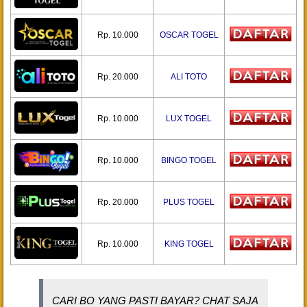
Rp. 10.000
OSCAR TOGEL
Rp. 20.000
ALI TOTO
Rp. 10.000
LUX TOGEL
Rp. 10.000
BINGO TOGEL
Rp. 20.000
PLUS TOGEL
Rp. 10.000
KING TOGEL
CARI BO YANG PASTI BAYAR? CHAT SAJA