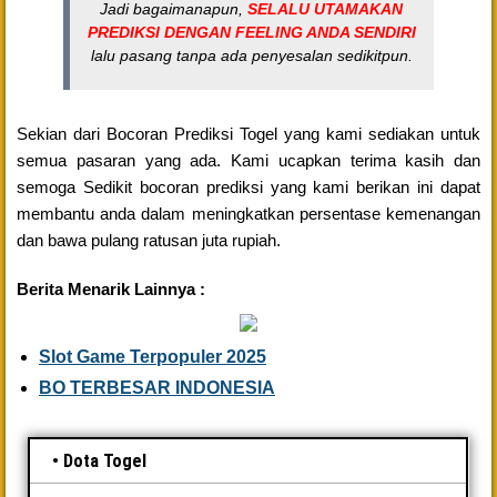
Jadi bagaimanapun,
SELALU UTAMAKAN
PREDIKSI DENGAN FEELING ANDA SENDIRI
lalu pasang tanpa ada penyesalan sedikitpun.
Sekian dari Bocoran Prediksi Togel yang kami sediakan untuk
semua pasaran yang ada. Kami ucapkan terima kasih dan
semoga Sedikit bocoran prediksi yang kami berikan ini dapat
membantu anda dalam meningkatkan persentase kemenangan
dan bawa pulang ratusan juta rupiah.
Berita Menarik Lainnya :
Slot Game Terpopuler 2025
BO TERBESAR INDONESIA
Dota Togel