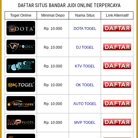
DAFTAR SITUS BANDAR JUDI ONLINE TERPERCAYA
Togel Online
Minimal Depo
Nama Situs
Link Alternatif
Rp. 10.000
DOTA TOGEL
Rp. 10.000
DJ TOGEL
Rp. 10.000
KTV TOGEL
Rp. 10.000
OK TOGEL
Rp. 10.000
AUTO TOGEL
Rp. 10.000
MVP TOGEL