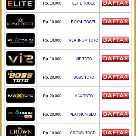
Rp. 10.000
ELITE TOGEL
Rp. 10.000
ROYAL TOGEL
Rp. 10.000
PLATINUM TOTO
Rp. 10.000
VIP TOTO
Rp. 20.000
BOSS TOTO
Rp. 20.000
MAX TOTO
Rp. 20.000
PLATINUM SLOT
Rp. 10.000
CROWN TOGEL