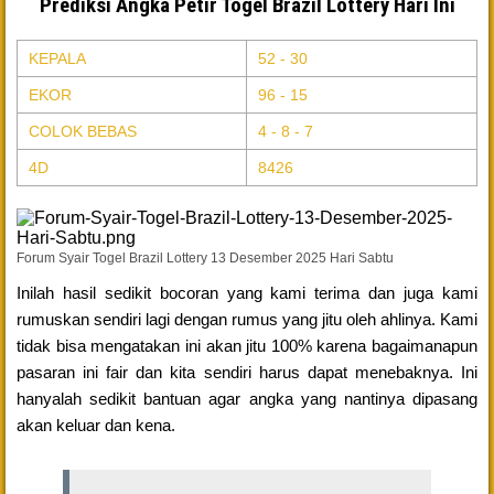
Prediksi Angka Petir Togel Brazil Lottery Hari Ini
KEPALA
52 - 30
EKOR
96 - 15
COLOK BEBAS
4 - 8 - 7
4D
8426
Forum Syair Togel Brazil Lottery 13 Desember 2025 Hari Sabtu
Inilah hasil sedikit bocoran yang kami terima dan juga kami
rumuskan sendiri lagi dengan rumus yang jitu oleh ahlinya. Kami
tidak bisa mengatakan ini akan jitu 100% karena bagaimanapun
pasaran ini fair dan kita sendiri harus dapat menebaknya. Ini
hanyalah sedikit bantuan agar angka yang nantinya dipasang
akan keluar dan kena.