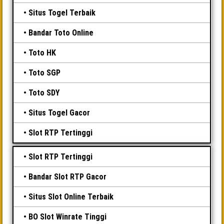
Situs Togel Terbaik
Bandar Toto Online
Toto HK
Toto SGP
Toto SDY
Situs Togel Gacor
Slot RTP Tertinggi
Slot RTP Tertinggi
Bandar Slot RTP Gacor
Situs Slot Online Terbaik
BO Slot Winrate Tinggi