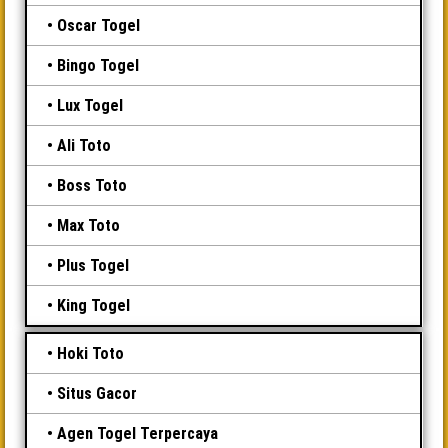
Oscar Togel
Bingo Togel
Lux Togel
Ali Toto
Boss Toto
Max Toto
Plus Togel
King Togel
Hoki Toto
Situs Gacor
Agen Togel Terpercaya