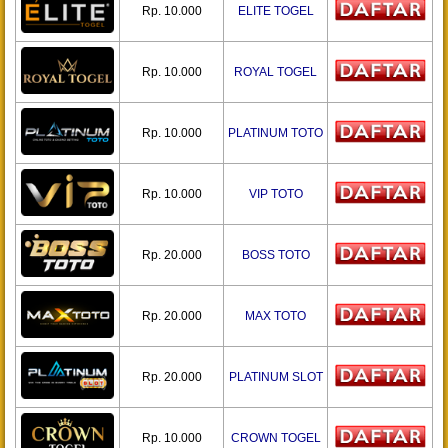
Rp. 10.000
ELITE TOGEL
Rp. 10.000
ROYAL TOGEL
Rp. 10.000
PLATINUM TOTO
Rp. 10.000
VIP TOTO
Rp. 20.000
BOSS TOTO
Rp. 20.000
MAX TOTO
Rp. 20.000
PLATINUM SLOT
Rp. 10.000
CROWN TOGEL