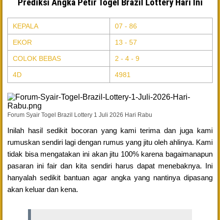
Prediksi Angka Petir Togel Brazil Lottery Hari Ini
KEPALA
07 - 86
EKOR
13 - 57
COLOK BEBAS
2 - 4 - 9
4D
4981
Forum Syair Togel Brazil Lottery 1 Juli 2026 Hari Rabu
Inilah hasil sedikit bocoran yang kami terima dan juga kami
rumuskan sendiri lagi dengan rumus yang jitu oleh ahlinya. Kami
tidak bisa mengatakan ini akan jitu 100% karena bagaimanapun
pasaran ini fair dan kita sendiri harus dapat menebaknya. Ini
hanyalah sedikit bantuan agar angka yang nantinya dipasang
akan keluar dan kena.