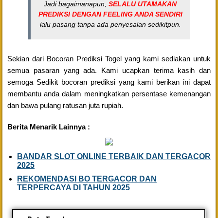
Jadi bagaimanapun,
SELALU UTAMAKAN
PREDIKSI DENGAN FEELING ANDA SENDIRI
lalu pasang tanpa ada penyesalan sedikitpun.
Sekian dari Bocoran Prediksi Togel yang kami sediakan untuk
semua pasaran yang ada. Kami ucapkan terima kasih dan
semoga Sedikit bocoran prediksi yang kami berikan ini dapat
membantu anda dalam meningkatkan persentase kemenangan
dan bawa pulang ratusan juta rupiah.
Berita Menarik Lainnya :
BANDAR SLOT ONLINE TERBAIK DAN TERGACOR
2025
REKOMENDASI BO TERGACOR DAN
TERPERCAYA DI TAHUN 2025