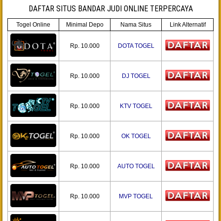
DAFTAR SITUS BANDAR JUDI ONLINE TERPERCAYA
Togel Online
Minimal Depo
Nama Situs
Link Alternatif
Rp. 10.000
DOTA TOGEL
Rp. 10.000
DJ TOGEL
Rp. 10.000
KTV TOGEL
Rp. 10.000
OK TOGEL
Rp. 10.000
AUTO TOGEL
Rp. 10.000
MVP TOGEL