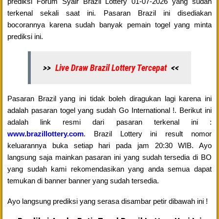
prediksi Forum Syair Brazil Lottery 01-07-2026 yang sudah
terkenal sekali saat ini. Pasaran Brazil ini disediakan
bocorannya karena sudah banyak pemain togel yang minta
prediksi ini.
>>
Live Draw Brazil Lottery Tercepat
<<
Pasaran Brazil yang ini tidak boleh diragukan lagi karena ini
adalah pasaran togel yang sudah Go International !. Berikut ini
adalah link resmi dari pasaran terkenal ini :
www.brazillottery.com
. Brazil Lottery ini result nomor
keluarannya buka setiap hari pada jam 20:30 WIB. Ayo
langsung saja mainkan pasaran ini yang sudah tersedia di BO
yang sudah kami rekomendasikan yang anda semua dapat
temukan di banner banner yang sudah tersedia.
Ayo langsung prediksi yang serasa disambar petir dibawah ini !