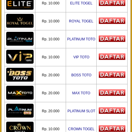
Rp. 10.000
ELITE TOGEL
Rp. 10.000
ROYAL TOGEL
Rp. 10.000
PLATINUM TOTO
Rp. 10.000
VIP TOTO
Rp. 20.000
BOSS TOTO
Rp. 20.000
MAX TOTO
Rp. 20.000
PLATINUM SLOT
Rp. 10.000
CROWN TOGEL