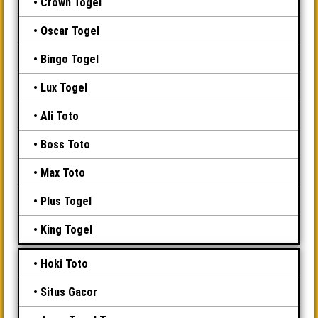
Crown Togel
Oscar Togel
Bingo Togel
Lux Togel
Ali Toto
Boss Toto
Max Toto
Plus Togel
King Togel
Hoki Toto
Situs Gacor