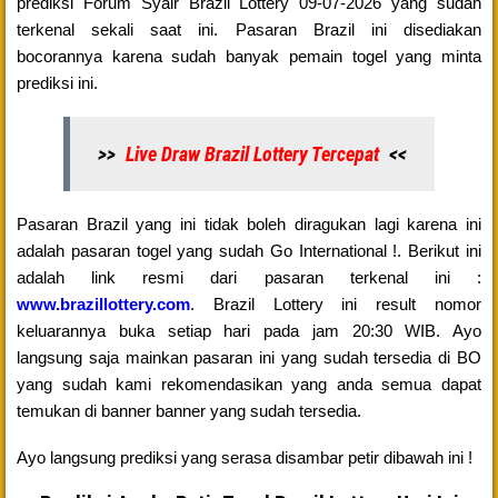
prediksi Forum Syair Brazil Lottery 09-07-2026 yang sudah
terkenal sekali saat ini. Pasaran Brazil ini disediakan
bocorannya karena sudah banyak pemain togel yang minta
prediksi ini.
>>
Live Draw Brazil Lottery Tercepat
<<
Pasaran Brazil yang ini tidak boleh diragukan lagi karena ini
adalah pasaran togel yang sudah Go International !. Berikut ini
adalah link resmi dari pasaran terkenal ini :
www.brazillottery.com
. Brazil Lottery ini result nomor
keluarannya buka setiap hari pada jam 20:30 WIB. Ayo
langsung saja mainkan pasaran ini yang sudah tersedia di BO
yang sudah kami rekomendasikan yang anda semua dapat
temukan di banner banner yang sudah tersedia.
Ayo langsung prediksi yang serasa disambar petir dibawah ini !