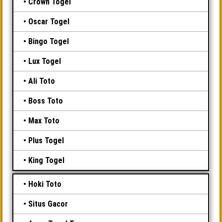
Crown Togel
Oscar Togel
Bingo Togel
Lux Togel
Ali Toto
Boss Toto
Max Toto
Plus Togel
King Togel
Hoki Toto
Situs Gacor