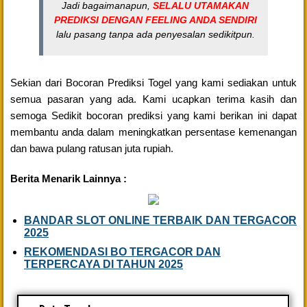
Jadi bagaimanapun,
SELALU UTAMAKAN
PREDIKSI DENGAN FEELING ANDA SENDIRI
lalu pasang tanpa ada penyesalan sedikitpun.
Sekian dari Bocoran Prediksi Togel yang kami sediakan untuk
semua pasaran yang ada. Kami ucapkan terima kasih dan
semoga Sedikit bocoran prediksi yang kami berikan ini dapat
membantu anda dalam meningkatkan persentase kemenangan
dan bawa pulang ratusan juta rupiah.
Berita Menarik Lainnya :
BANDAR SLOT ONLINE TERBAIK DAN TERGACOR
2025
REKOMENDASI BO TERGACOR DAN
TERPERCAYA DI TAHUN 2025