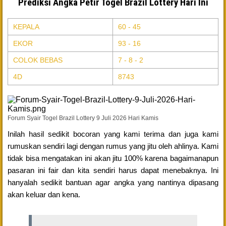
Prediksi Angka Petir Togel Brazil Lottery Hari Ini
KEPALA
60 - 45
EKOR
93 - 16
COLOK BEBAS
7 - 8 - 2
4D
8743
Forum Syair Togel Brazil Lottery 9 Juli 2026 Hari Kamis
Inilah hasil sedikit bocoran yang kami terima dan juga kami
rumuskan sendiri lagi dengan rumus yang jitu oleh ahlinya. Kami
tidak bisa mengatakan ini akan jitu 100% karena bagaimanapun
pasaran ini fair dan kita sendiri harus dapat menebaknya. Ini
hanyalah sedikit bantuan agar angka yang nantinya dipasang
akan keluar dan kena.