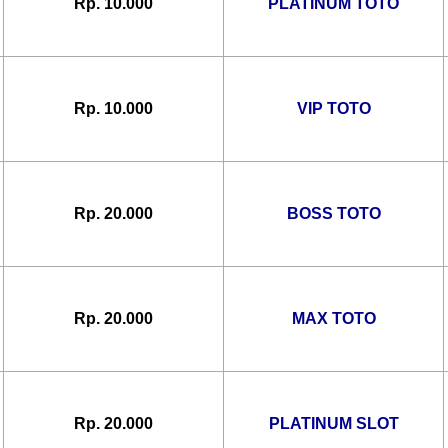
Rp. 10.000
PLATINUM TOTO
Rp. 10.000
VIP TOTO
Rp. 20.000
BOSS TOTO
Rp. 20.000
MAX TOTO
Rp. 20.000
PLATINUM SLOT