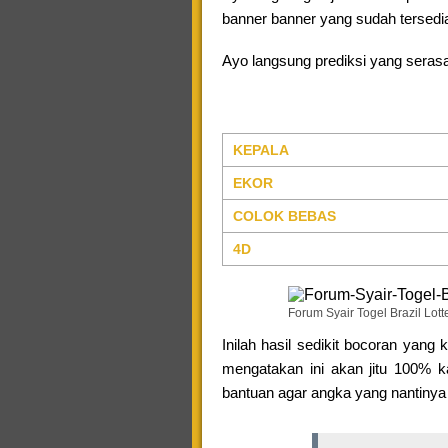
banner banner yang sudah tersedi
Ayo langsung prediksi yang serasa 
KEPALA
EKOR
COLOK BEBAS
4D
Forum Syair Togel Brazil Lott
Inilah hasil sedikit bocoran yang
mengatakan ini akan jitu 100% ka
bantuan agar angka yang nantinya