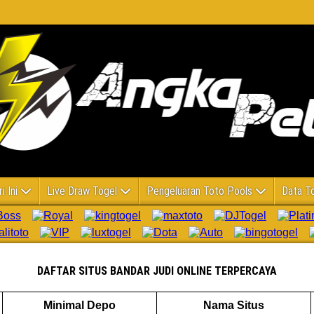
i Ini
Live Draw Togel
Pengeluaran Toto Pools
Data T
DAFTAR SITUS BANDAR JUDI ONLINE TERPERCAYA
Minimal Depo
Nama Situs