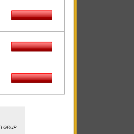
TI GRUP