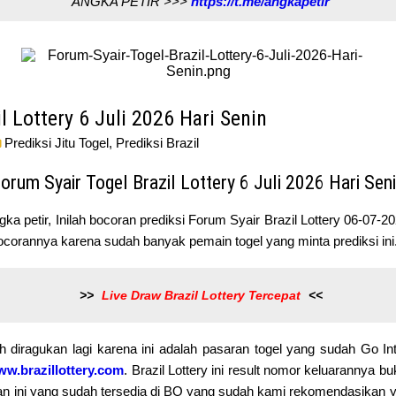
ANGKA PETIR >>>
https://t.me/angkapetir
l Lottery 6 Juli 2026 Hari Senin
Prediksi Jitu Togel,
Prediksi Brazil
orum Syair Togel Brazil Lottery 6 Juli 2026 Hari Sen
gka petir, Inilah bocoran prediksi Forum Syair Brazil Lottery 06-07-2
 bocorannya karena sudah banyak pemain togel yang minta prediksi ini
>>
Live Draw Brazil Lottery Tercepat
<<
h diragukan lagi karena ini adalah pasaran togel yang sudah Go Inter
w.brazillottery.com
. Brazil Lottery ini result nomor keluarannya b
an ini yang sudah tersedia di BO yang sudah kami rekomendasikan 