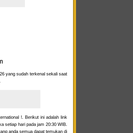
in
026 yang sudah terkenal sekali saat
.
national !. Berikut ini adalah link
uka setiap hari pada jam 20:30 WIB.
yang anda semua dapat temukan di