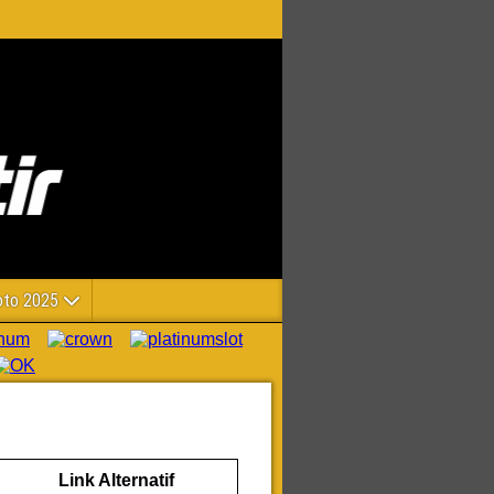
oto 2025
Link Alternatif