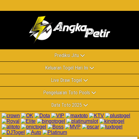
Prediksi Jitu
Keluaran Togel Hari Ini
Live Draw Togel
Pengeluaran Toto Pools
Data Toto 2025