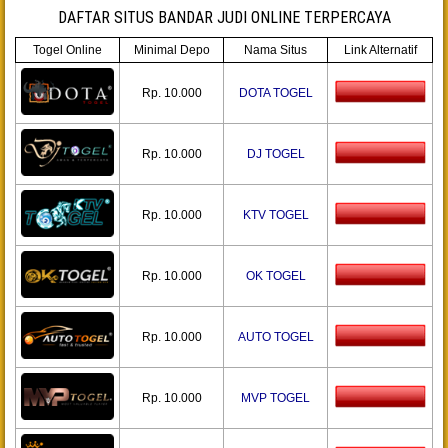
DAFTAR SITUS BANDAR JUDI ONLINE TERPERCAYA
Togel Online
Minimal Depo
Nama Situs
Link Alternatif
Rp. 10.000
DOTA TOGEL
Rp. 10.000
DJ TOGEL
Rp. 10.000
KTV TOGEL
Rp. 10.000
OK TOGEL
Rp. 10.000
AUTO TOGEL
Rp. 10.000
MVP TOGEL