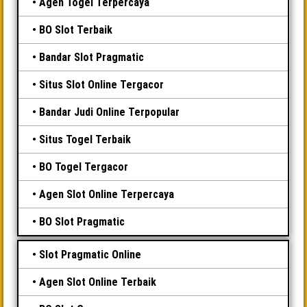
Agen Togel Terpercaya
BO Slot Terbaik
Bandar Slot Pragmatic
Situs Slot Online Tergacor
Bandar Judi Online Terpopular
Situs Togel Terbaik
BO Togel Tergacor
Agen Slot Online Terpercaya
BO Slot Pragmatic
Slot Pragmatic Online
Agen Slot Online Terbaik