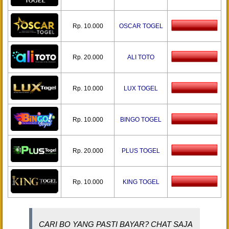
Rp. 10.000
OSCAR TOGEL
Rp. 20.000
ALI TOTO
Rp. 10.000
LUX TOGEL
Rp. 10.000
BINGO TOGEL
Rp. 20.000
PLUS TOGEL
Rp. 10.000
KING TOGEL
CARI BO YANG PASTI BAYAR? CHAT SAJA