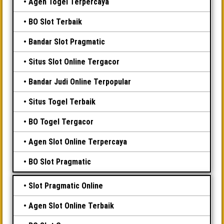
Agen Togel Terpercaya
BO Slot Terbaik
Bandar Slot Pragmatic
Situs Slot Online Tergacor
Bandar Judi Online Terpopular
Situs Togel Terbaik
BO Togel Tergacor
Agen Slot Online Terpercaya
BO Slot Pragmatic
Slot Pragmatic Online
Agen Slot Online Terbaik