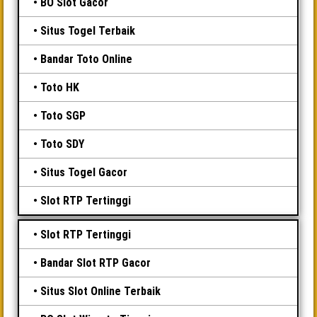
BO Slot Gacor
Situs Togel Terbaik
Bandar Toto Online
Toto HK
Toto SGP
Toto SDY
Situs Togel Gacor
Slot RTP Tertinggi
Slot RTP Tertinggi
Bandar Slot RTP Gacor
Situs Slot Online Terbaik