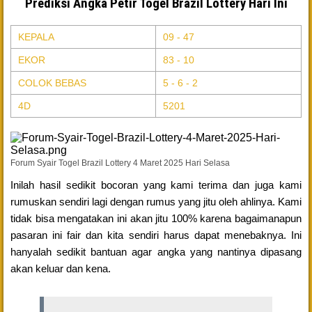
Prediksi Angka Petir Togel Brazil Lottery Hari Ini
KEPALA
09 - 47
EKOR
83 - 10
COLOK BEBAS
5 - 6 - 2
4D
5201
Forum Syair Togel Brazil Lottery 4 Maret 2025 Hari Selasa
Inilah hasil sedikit bocoran yang kami terima dan juga kami
rumuskan sendiri lagi dengan rumus yang jitu oleh ahlinya. Kami
tidak bisa mengatakan ini akan jitu 100% karena bagaimanapun
pasaran ini fair dan kita sendiri harus dapat menebaknya. Ini
hanyalah sedikit bantuan agar angka yang nantinya dipasang
akan keluar dan kena.