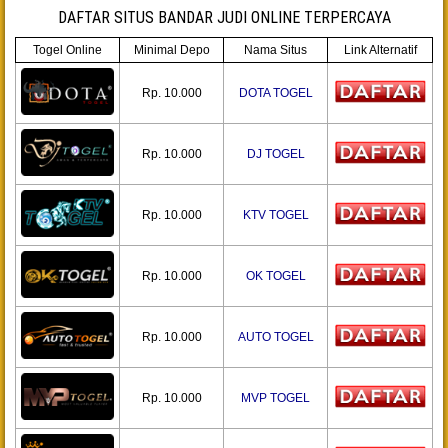
DAFTAR SITUS BANDAR JUDI ONLINE TERPERCAYA
Togel Online
Minimal Depo
Nama Situs
Link Alternatif
Rp. 10.000
DOTA TOGEL
Rp. 10.000
DJ TOGEL
Rp. 10.000
KTV TOGEL
Rp. 10.000
OK TOGEL
Rp. 10.000
AUTO TOGEL
Rp. 10.000
MVP TOGEL