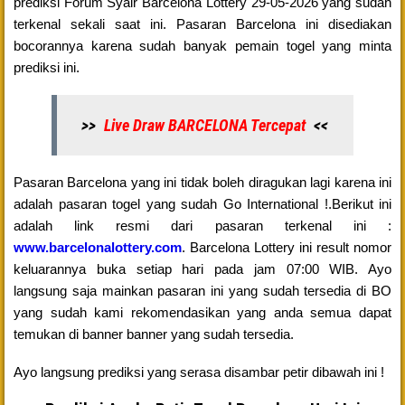
prediksi Forum Syair Barcelona Lottery 29-05-2026 yang sudah
terkenal sekali saat ini. Pasaran Barcelona ini disediakan
bocorannya karena sudah banyak pemain togel yang minta
prediksi ini.
>>
Live Draw BARCELONA Tercepat
<<
Pasaran Barcelona yang ini tidak boleh diragukan lagi karena ini
adalah pasaran togel yang sudah Go International !.Berikut ini
adalah link resmi dari pasaran terkenal ini :
www.barcelonalottery.com
. Barcelona Lottery ini result nomor
keluarannya buka setiap hari pada jam 07:00 WIB. Ayo
langsung saja mainkan pasaran ini yang sudah tersedia di BO
yang sudah kami rekomendasikan yang anda semua dapat
temukan di banner banner yang sudah tersedia.
Ayo langsung prediksi yang serasa disambar petir dibawah ini !