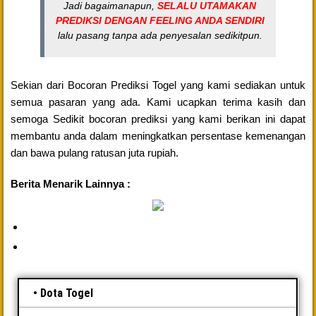
Jadi bagaimanapun,
SELALU UTAMAKAN
PREDIKSI DENGAN FEELING ANDA SENDIRI
lalu pasang tanpa ada penyesalan sedikitpun.
Sekian dari Bocoran Prediksi Togel yang kami sediakan untuk
semua pasaran yang ada. Kami ucapkan terima kasih dan
semoga Sedikit bocoran prediksi yang kami berikan ini dapat
membantu anda dalam meningkatkan persentase kemenangan
dan bawa pulang ratusan juta rupiah.
Berita Menarik Lainnya :
Dota Togel