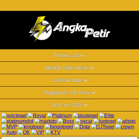
Prediksi Jitu
Keluaran Togel Hari Ini
Live Draw Togel
Pengeluaran Toto Pools
Data Toto 2025