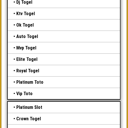
Dj Togel
Ktv Togel
Ok Togel
Auto Togel
Mvp Togel
Elite Togel
Royal Togel
Platinum Toto
Vip Toto
Platinum Slot
Crown Togel