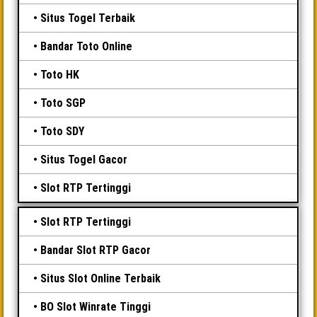
Situs Togel Terbaik
Bandar Toto Online
Toto HK
Toto SGP
Toto SDY
Situs Togel Gacor
Slot RTP Tertinggi
Slot RTP Tertinggi
Bandar Slot RTP Gacor
Situs Slot Online Terbaik
BO Slot Winrate Tinggi