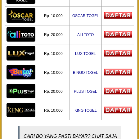
Rp. 10.000
OSCAR TOGEL
Rp. 20.000
ALI TOTO
Rp. 10.000
LUX TOGEL
Rp. 10.000
BINGO TOGEL
Rp. 20.000
PLUS TOGEL
Rp. 10.000
KING TOGEL
CARI BO YANG PASTI BAYAR? CHAT SAJA