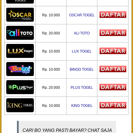
Rp. 10.000
OSCAR TOGEL
Rp. 20.000
ALI TOTO
Rp. 10.000
LUX TOGEL
Rp. 10.000
BINGO TOGEL
Rp. 20.000
PLUS TOGEL
Rp. 10.000
KING TOGEL
CARI BO YANG PASTI BAYAR? CHAT SAJA