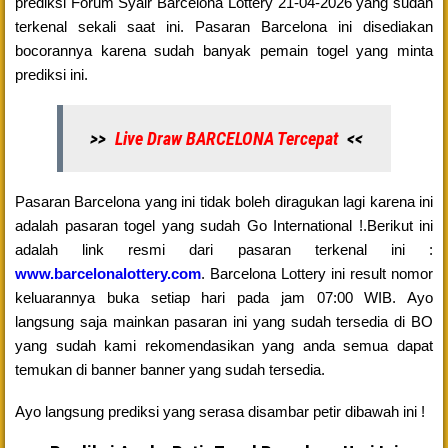
prediksi Forum Syair Barcelona Lottery 21-04-2026 yang sudah
terkenal sekali saat ini. Pasaran Barcelona ini disediakan
bocorannya karena sudah banyak pemain togel yang minta
prediksi ini.
>>
Live Draw BARCELONA Tercepat
<<
Pasaran Barcelona yang ini tidak boleh diragukan lagi karena ini
adalah pasaran togel yang sudah Go International !.Berikut ini
adalah link resmi dari pasaran terkenal ini :
www.barcelonalottery.com
. Barcelona Lottery ini result nomor
keluarannya buka setiap hari pada jam 07:00 WIB. Ayo
langsung saja mainkan pasaran ini yang sudah tersedia di BO
yang sudah kami rekomendasikan yang anda semua dapat
temukan di banner banner yang sudah tersedia.
Ayo langsung prediksi yang serasa disambar petir dibawah ini !