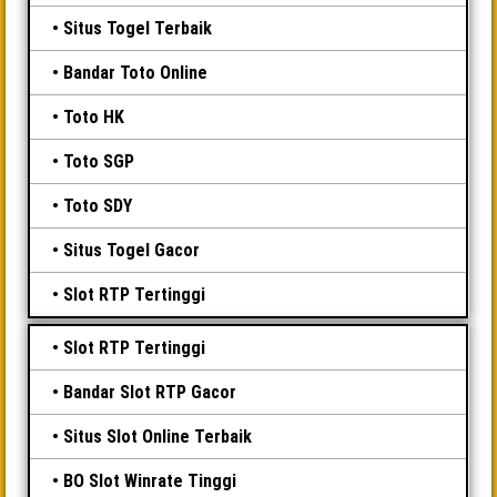
Situs Togel Terbaik
Bandar Toto Online
Toto HK
Toto SGP
Toto SDY
Situs Togel Gacor
Slot RTP Tertinggi
Slot RTP Tertinggi
Bandar Slot RTP Gacor
Situs Slot Online Terbaik
BO Slot Winrate Tinggi