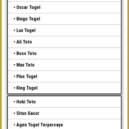
Oscar Togel
Bingo Togel
Lux Togel
Ali Toto
Boss Toto
Max Toto
Plus Togel
King Togel
Hoki Toto
Situs Gacor
Agen Togel Terpercaya