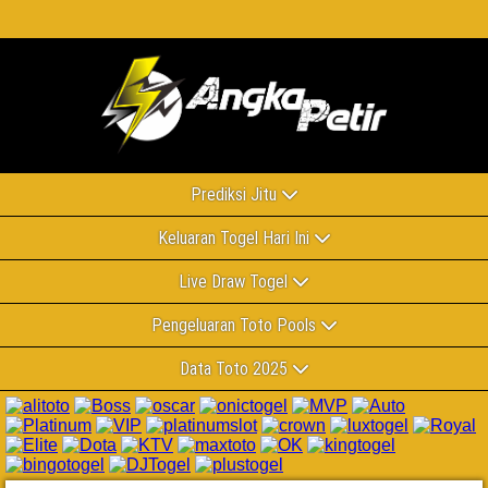
Prediksi Jitu
Keluaran Togel Hari Ini
Live Draw Togel
Pengeluaran Toto Pools
Data Toto 2025