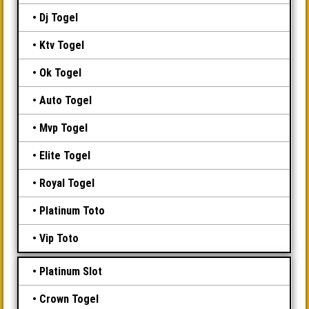
Dj Togel
Ktv Togel
Ok Togel
Auto Togel
Mvp Togel
Elite Togel
Royal Togel
Platinum Toto
Vip Toto
Platinum Slot
Crown Togel