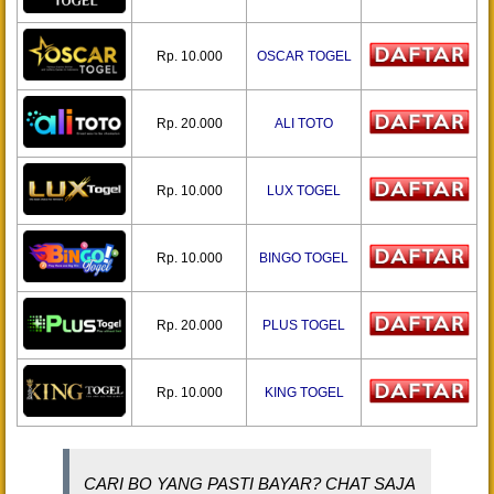
Rp. 10.000
OSCAR TOGEL
Rp. 20.000
ALI TOTO
Rp. 10.000
LUX TOGEL
Rp. 10.000
BINGO TOGEL
Rp. 20.000
PLUS TOGEL
Rp. 10.000
KING TOGEL
CARI BO YANG PASTI BAYAR? CHAT SAJA