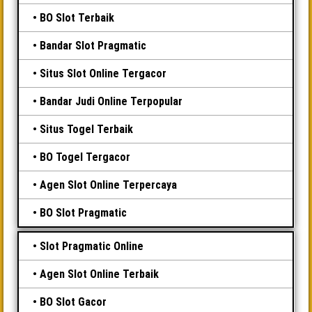
BO Slot Terbaik
Bandar Slot Pragmatic
Situs Slot Online Tergacor
Bandar Judi Online Terpopular
Situs Togel Terbaik
BO Togel Tergacor
Agen Slot Online Terpercaya
BO Slot Pragmatic
Slot Pragmatic Online
Agen Slot Online Terbaik
BO Slot Gacor