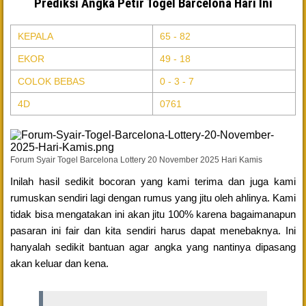
Prediksi Angka Petir Togel Barcelona Hari Ini
KEPALA
65 - 82
EKOR
49 - 18
COLOK BEBAS
0 - 3 - 7
4D
0761
Forum Syair Togel Barcelona Lottery 20 November 2025 Hari Kamis
Inilah hasil sedikit bocoran yang kami terima dan juga kami
rumuskan sendiri lagi dengan rumus yang jitu oleh ahlinya. Kami
tidak bisa mengatakan ini akan jitu 100% karena bagaimanapun
pasaran ini fair dan kita sendiri harus dapat menebaknya. Ini
hanyalah sedikit bantuan agar angka yang nantinya dipasang
akan keluar dan kena.