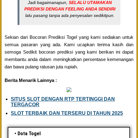
Jadi bagaimanapun,
SELALU UTAMAKAN
PREDIKSI DENGAN FEELING ANDA SENDIRI
lalu pasang tanpa ada penyesalan sedikitpun.
Sekian dari Bocoran Prediksi Togel yang kami sediakan untuk
semua pasaran yang ada. Kami ucapkan terima kasih dan
semoga Sedikit bocoran prediksi yang kami berikan ini dapat
membantu anda dalam meningkatkan persentase kemenangan
dan bawa pulang ratusan juta rupiah.
Berita Menarik Lainnya :
SITUS SLOT DENGAN RTP TERTINGGI DAN
TERGACOR
SLOT TERBAIK DAN TERSERU DI TAHUN 2025
Dota Togel