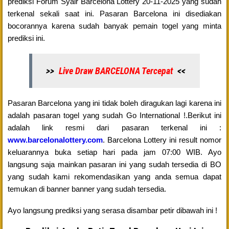
prediksi Forum Syair Barcelona Lottery 20-11-2025 yang sudah
terkenal sekali saat ini. Pasaran Barcelona ini disediakan
bocorannya karena sudah banyak pemain togel yang minta
prediksi ini.
>>
Live Draw BARCELONA Tercepat
<<
Pasaran Barcelona yang ini tidak boleh diragukan lagi karena ini
adalah pasaran togel yang sudah Go International !.Berikut ini
adalah link resmi dari pasaran terkenal ini :
www.barcelonalottery.com
. Barcelona Lottery ini result nomor
keluarannya buka setiap hari pada jam 07:00 WIB. Ayo
langsung saja mainkan pasaran ini yang sudah tersedia di BO
yang sudah kami rekomendasikan yang anda semua dapat
temukan di banner banner yang sudah tersedia.
Ayo langsung prediksi yang serasa disambar petir dibawah ini !