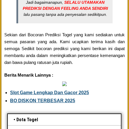
Jadi bagaimanapun,
SELALU UTAMAKAN
PREDIKSI DENGAN FEELING ANDA SENDIRI
lalu pasang tanpa ada penyesalan sedikitpun.
Sekian dari Bocoran Prediksi Togel yang kami sediakan untuk
semua pasaran yang ada. Kami ucapkan terima kasih dan
semoga Sedikit bocoran prediksi yang kami berikan ini dapat
membantu anda dalam meningkatkan persentase kemenangan
dan bawa pulang ratusan juta rupiah.
Berita Menarik Lainnya :
Slot Game Lengkap Dan Gacor 2025
BO DISKON TERBESAR 2025
Dota Togel