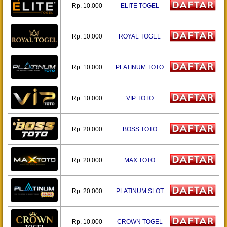
Rp. 10.000
ELITE TOGEL
Rp. 10.000
ROYAL TOGEL
Rp. 10.000
PLATINUM TOTO
Rp. 10.000
VIP TOTO
Rp. 20.000
BOSS TOTO
Rp. 20.000
MAX TOTO
Rp. 20.000
PLATINUM SLOT
Rp. 10.000
CROWN TOGEL