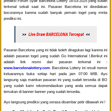
prediksi Forum Syair Barcelona Lottery 16-03-2025 yang sudah
terkenal sekali saat ini. Pasaran Barcelona ini disediakan
bocorannya karena sudah banyak pemain togel yang minta
prediksi ini.
>>
Live Draw BARCELONA Tercepat
<<
Pasaran Barcelona yang ini tidak boleh diragukan lagi karena ini
adalah pasaran togel yang sudah Go International !.Berikut ini
adalah link resmi dari pasaran terkenal ini :
www.barcelonalottery.com
. Barcelona Lottery ini result nomor
keluarannya buka setiap hari pada jam 07:00 WIB. Ayo
langsung saja mainkan pasaran ini yang sudah tersedia di BO
yang sudah kami rekomendasikan yang anda semua dapat
temukan di banner banner yang sudah tersedia.
Ayo langsung prediksi yang serasa disambar petir dibawah ini !