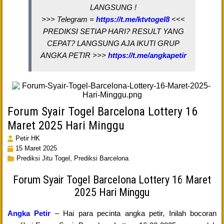
LANGSUNG !
>>> Telegram =
https://t.me/ktvtogel8
<<<
PREDIKSI SETIAP HARI? RESULT YANG
CEPAT? LANGSUNG AJA IKUTI GRUP
ANGKA PETIR >>>
https://t.me/angkapetir
Forum Syair Togel Barcelona Lottery 16
Maret 2025 Hari Minggu
Petir HK
15 Maret 2025
Prediksi Jitu Togel,
Prediksi Barcelona
Forum Syair Togel Barcelona Lottery 16 Maret
2025 Hari Minggu
Angka Petir
– Hai para pecinta angka petir, Inilah bocoran