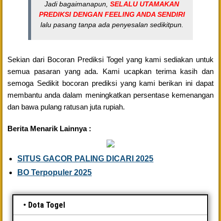
Jadi bagaimanapun,
SELALU UTAMAKAN
PREDIKSI DENGAN FEELING ANDA SENDIRI
lalu pasang tanpa ada penyesalan sedikitpun.
Sekian dari Bocoran Prediksi Togel yang kami sediakan untuk
semua pasaran yang ada. Kami ucapkan terima kasih dan
semoga Sedikit bocoran prediksi yang kami berikan ini dapat
membantu anda dalam meningkatkan persentase kemenangan
dan bawa pulang ratusan juta rupiah.
Berita Menarik Lainnya :
SITUS GACOR PALING DICARI 2025
BO Terpopuler 2025
Dota Togel