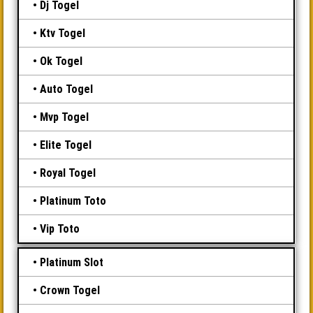
Dj Togel
Ktv Togel
Ok Togel
Auto Togel
Mvp Togel
Elite Togel
Royal Togel
Platinum Toto
Vip Toto
Platinum Slot
Crown Togel