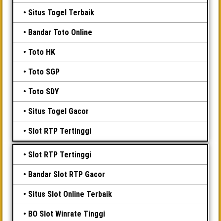
Situs Togel Terbaik
Bandar Toto Online
Toto HK
Toto SGP
Toto SDY
Situs Togel Gacor
Slot RTP Tertinggi
Slot RTP Tertinggi
Bandar Slot RTP Gacor
Situs Slot Online Terbaik
BO Slot Winrate Tinggi