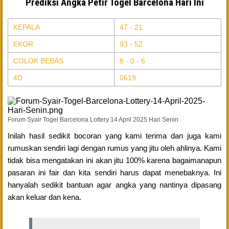
Prediksi Angka Petir Togel Barcelona Hari Ini
KEPALA
47 - 21
EKOR
93 - 52
COLOK BEBAS
8 - 0 - 6
4D
0619
Forum Syair Togel Barcelona Lottery 14 April 2025 Hari Senin
Inilah hasil sedikit bocoran yang kami terima dan juga kami
rumuskan sendiri lagi dengan rumus yang jitu oleh ahlinya. Kami
tidak bisa mengatakan ini akan jitu 100% karena bagaimanapun
pasaran ini fair dan kita sendiri harus dapat menebaknya. Ini
hanyalah sedikit bantuan agar angka yang nantinya dipasang
akan keluar dan kena.