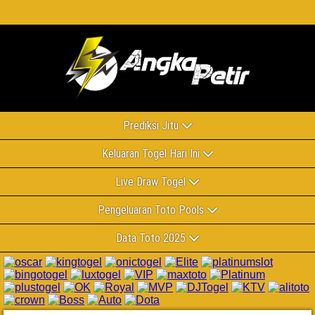
Prediksi Jitu
Keluaran Togel Hari Ini
Live Draw Togel
Pengeluaran Toto Pools
Data Toto 2025