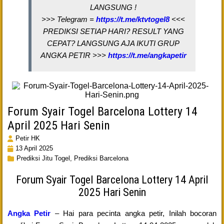
LANGSUNG !
>>> Telegram =
https://t.me/ktvtogel8
<<<
PREDIKSI SETIAP HARI? RESULT YANG
CEPAT? LANGSUNG AJA IKUTI GRUP
ANGKA PETIR >>>
https://t.me/angkapetir
Forum Syair Togel Barcelona Lottery 14
April 2025 Hari Senin
Petir HK
13 April 2025
Prediksi Jitu Togel,
Prediksi Barcelona
Forum Syair Togel Barcelona Lottery 14 April
2025 Hari Senin
Angka Petir
– Hai para pecinta angka petir, Inilah bocoran