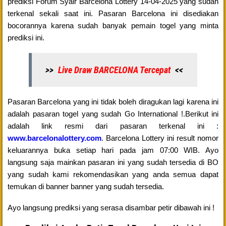
prediksi Forum Syair Barcelona Lottery 14-04-2025 yang sudah
terkenal sekali saat ini. Pasaran Barcelona ini disediakan
bocorannya karena sudah banyak pemain togel yang minta
prediksi ini.
>>
Live Draw BARCELONA Tercepat
<<
Pasaran Barcelona yang ini tidak boleh diragukan lagi karena ini
adalah pasaran togel yang sudah Go International !.Berikut ini
adalah link resmi dari pasaran terkenal ini :
www.barcelonalottery.com
. Barcelona Lottery ini result nomor
keluarannya buka setiap hari pada jam 07:00 WIB. Ayo
langsung saja mainkan pasaran ini yang sudah tersedia di BO
yang sudah kami rekomendasikan yang anda semua dapat
temukan di banner banner yang sudah tersedia.
Ayo langsung prediksi yang serasa disambar petir dibawah ini !