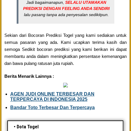
Jadi bagaimanapun,
SELALU UTAMAKAN
PREDIKSI DENGAN FEELING ANDA SENDIRI
lalu pasang tanpa ada penyesalan sedikitpun.
Sekian dari Bocoran Prediksi Togel yang kami sediakan untuk
semua pasaran yang ada. Kami ucapkan terima kasih dan
semoga Sedikit bocoran prediksi yang kami berikan ini dapat
membantu anda dalam meningkatkan persentase kemenangan
dan bawa pulang ratusan juta rupiah.
Berita Menarik Lainnya :
AGEN JUDI ONLINE TERBESAR DAN
TERPERCAYA DI INDONESIA 2025
Bandar Toto Terbesar Dan Terpercaya
Dota Togel