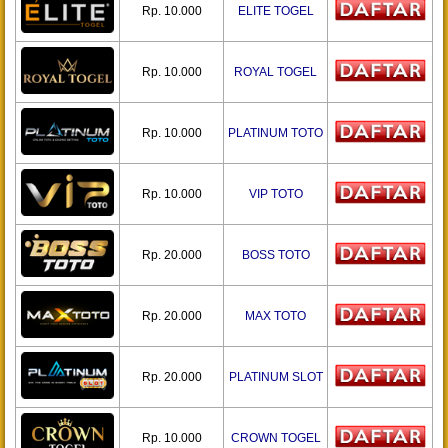
Rp. 10.000
ELITE TOGEL
Rp. 10.000
ROYAL TOGEL
Rp. 10.000
PLATINUM TOTO
Rp. 10.000
VIP TOTO
Rp. 20.000
BOSS TOTO
Rp. 20.000
MAX TOTO
Rp. 20.000
PLATINUM SLOT
Rp. 10.000
CROWN TOGEL