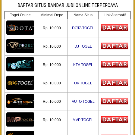
DAFTAR SITUS BANDAR JUDI ONLINE TERPERCAYA
Togel Online
Minimal Depo
Nama Situs
Link Alternatif
Rp. 10.000
DOTA TOGEL
Rp. 10.000
DJ TOGEL
Rp. 10.000
KTV TOGEL
Rp. 10.000
OK TOGEL
Rp. 10.000
AUTO TOGEL
Rp. 10.000
MVP TOGEL