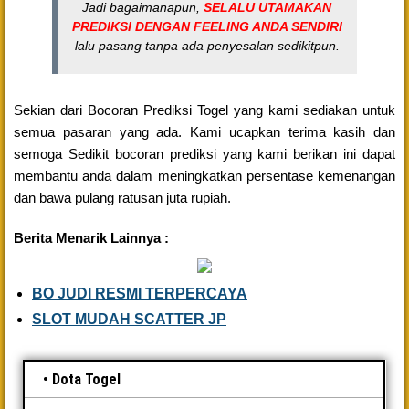
Jadi bagaimanapun,
SELALU UTAMAKAN
PREDIKSI DENGAN FEELING ANDA SENDIRI
lalu pasang tanpa ada penyesalan sedikitpun.
Sekian dari Bocoran Prediksi Togel yang kami sediakan untuk
semua pasaran yang ada. Kami ucapkan terima kasih dan
semoga Sedikit bocoran prediksi yang kami berikan ini dapat
membantu anda dalam meningkatkan persentase kemenangan
dan bawa pulang ratusan juta rupiah.
Berita Menarik Lainnya :
BO JUDI RESMI TERPERCAYA
SLOT MUDAH SCATTER JP
Dota Togel