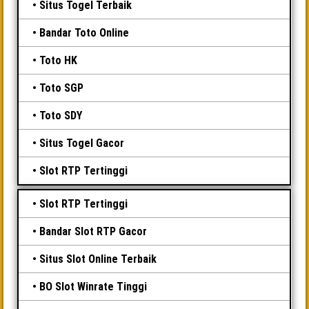
Situs Togel Terbaik
Bandar Toto Online
Toto HK
Toto SGP
Toto SDY
Situs Togel Gacor
Slot RTP Tertinggi
Slot RTP Tertinggi
Bandar Slot RTP Gacor
Situs Slot Online Terbaik
BO Slot Winrate Tinggi