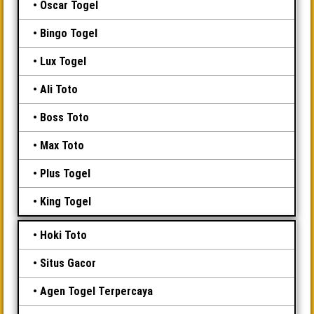
Oscar Togel
Bingo Togel
Lux Togel
Ali Toto
Boss Toto
Max Toto
Plus Togel
King Togel
Hoki Toto
Situs Gacor
Agen Togel Terpercaya