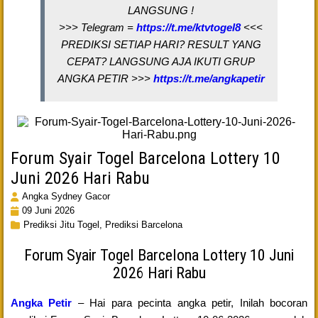
LANGSUNG !
>>> Telegram =
https://t.me/ktvtogel8
<<<
PREDIKSI SETIAP HARI? RESULT YANG
CEPAT? LANGSUNG AJA IKUTI GRUP
ANGKA PETIR >>>
https://t.me/angkapetir
Forum Syair Togel Barcelona Lottery 10
Juni 2026 Hari Rabu
Angka Sydney Gacor
09 Juni 2026
Prediksi Jitu Togel,
Prediksi Barcelona
Forum Syair Togel Barcelona Lottery 10 Juni
2026 Hari Rabu
Angka Petir
– Hai para pecinta angka petir, Inilah bocoran