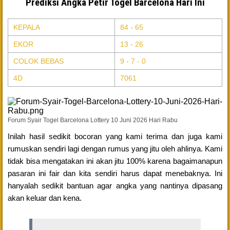
Prediksi Angka Petir Togel Barcelona Hari Ini
KEPALA
84 - 65
EKOR
13 - 26
COLOK BEBAS
9 - 7 - 0
4D
7061
Forum Syair Togel Barcelona Lottery 10 Juni 2026 Hari Rabu
Inilah hasil sedikit bocoran yang kami terima dan juga kami
rumuskan sendiri lagi dengan rumus yang jitu oleh ahlinya. Kami
tidak bisa mengatakan ini akan jitu 100% karena bagaimanapun
pasaran ini fair dan kita sendiri harus dapat menebaknya. Ini
hanyalah sedikit bantuan agar angka yang nantinya dipasang
akan keluar dan kena.