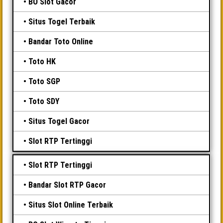
BO Slot Gacor
Situs Togel Terbaik
Bandar Toto Online
Toto HK
Toto SGP
Toto SDY
Situs Togel Gacor
Slot RTP Tertinggi
Slot RTP Tertinggi
Bandar Slot RTP Gacor
Situs Slot Online Terbaik