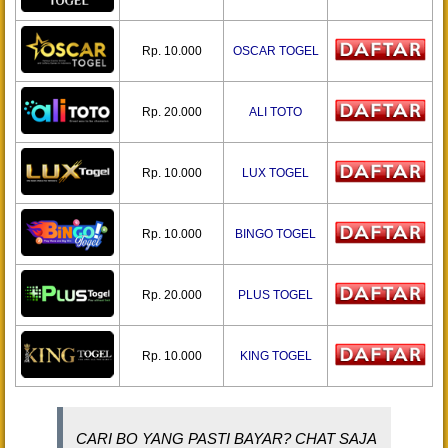
Rp. 10.000
OSCAR TOGEL
Rp. 20.000
ALI TOTO
Rp. 10.000
LUX TOGEL
Rp. 10.000
BINGO TOGEL
Rp. 20.000
PLUS TOGEL
Rp. 10.000
KING TOGEL
CARI BO YANG PASTI BAYAR? CHAT SAJA