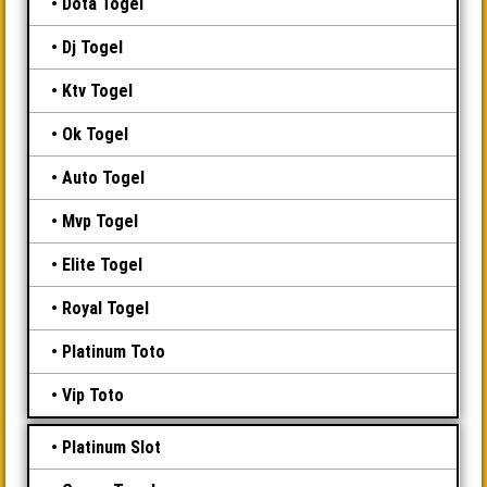
Dota Togel
Dj Togel
Ktv Togel
Ok Togel
Auto Togel
Mvp Togel
Elite Togel
Royal Togel
Platinum Toto
Vip Toto
Platinum Slot