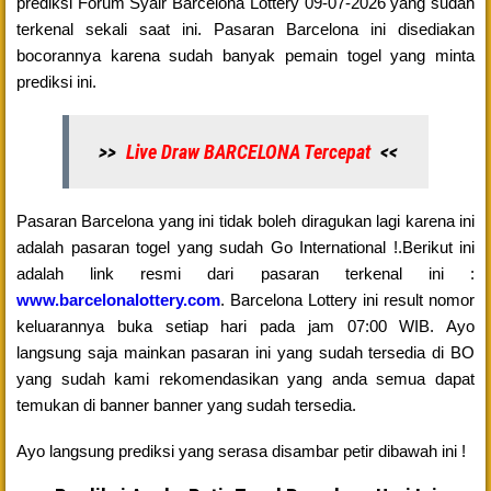
prediksi Forum Syair Barcelona Lottery 09-07-2026 yang sudah
terkenal sekali saat ini. Pasaran Barcelona ini disediakan
bocorannya karena sudah banyak pemain togel yang minta
prediksi ini.
>>
Live Draw BARCELONA Tercepat
<<
Pasaran Barcelona yang ini tidak boleh diragukan lagi karena ini
adalah pasaran togel yang sudah Go International !.Berikut ini
adalah link resmi dari pasaran terkenal ini :
www.barcelonalottery.com
. Barcelona Lottery ini result nomor
keluarannya buka setiap hari pada jam 07:00 WIB. Ayo
langsung saja mainkan pasaran ini yang sudah tersedia di BO
yang sudah kami rekomendasikan yang anda semua dapat
temukan di banner banner yang sudah tersedia.
Ayo langsung prediksi yang serasa disambar petir dibawah ini !