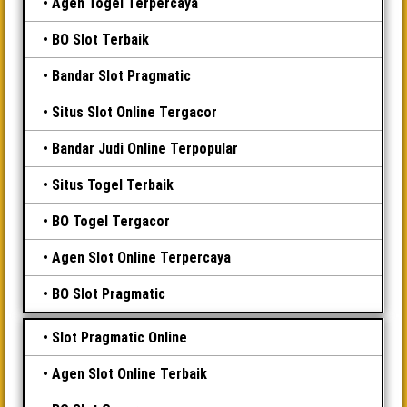
Agen Togel Terpercaya
BO Slot Terbaik
Bandar Slot Pragmatic
Situs Slot Online Tergacor
Bandar Judi Online Terpopular
Situs Togel Terbaik
BO Togel Tergacor
Agen Slot Online Terpercaya
BO Slot Pragmatic
Slot Pragmatic Online
Agen Slot Online Terbaik