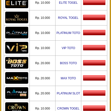
Rp. 10.000
ELITE TOGEL
Rp. 10.000
ROYAL TOGEL
Rp. 10.000
PLATINUM TOTO
Rp. 10.000
VIP TOTO
Rp. 20.000
BOSS TOTO
Rp. 20.000
MAX TOTO
Rp. 20.000
PLATINUM SLOT
Rp. 10.000
CROWN TOGEL