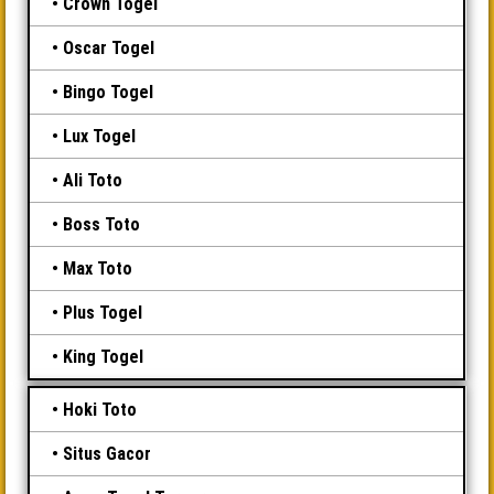
Crown Togel
Oscar Togel
Bingo Togel
Lux Togel
Ali Toto
Boss Toto
Max Toto
Plus Togel
King Togel
Hoki Toto
Situs Gacor