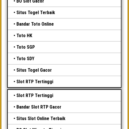
BO Slot Gacor
Situs Togel Terbaik
Bandar Toto Online
Toto HK
Toto SGP
Toto SDY
Situs Togel Gacor
Slot RTP Tertinggi
Slot RTP Tertinggi
Bandar Slot RTP Gacor
Situs Slot Online Terbaik