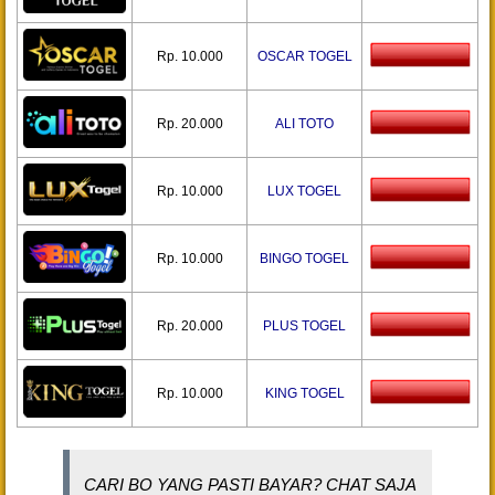
Rp. 10.000
OSCAR TOGEL
Rp. 20.000
ALI TOTO
Rp. 10.000
LUX TOGEL
Rp. 10.000
BINGO TOGEL
Rp. 20.000
PLUS TOGEL
Rp. 10.000
KING TOGEL
CARI BO YANG PASTI BAYAR? CHAT SAJA