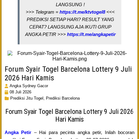
LANGSUNG !
>>> Telegram =
https://t.me/ktvtogel8
<<<
PREDIKSI SETIAP HARI? RESULT YANG
CEPAT? LANGSUNG AJA IKUTI GRUP
ANGKA PETIR >>>
https://t.me/angkapetir
Forum Syair Togel Barcelona Lottery 9 Juli
2026 Hari Kamis
Angka Sydney Gacor
08 Juli 2026
Prediksi Jitu Togel,
Prediksi Barcelona
Forum Syair Togel Barcelona Lottery 9 Juli 2026
Hari Kamis
Angka Petir
– Hai para pecinta angka petir, Inilah bocoran