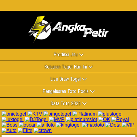
Prediksi Jitu
Keluaran Togel Hari Ini
Live Draw Togel
Pengeluaran Toto Pools
Data Toto 2025