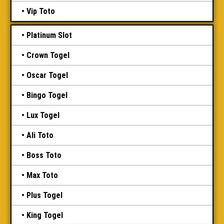
Vip Toto
Platinum Slot
Crown Togel
Oscar Togel
Bingo Togel
Lux Togel
Ali Toto
Boss Toto
Max Toto
Plus Togel
King Togel