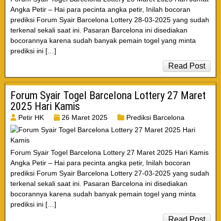
Angka Petir – Hai para pecinta angka petir, Inilah bocoran
prediksi Forum Syair Barcelona Lottery 28-03-2025 yang sudah
terkenal sekali saat ini. Pasaran Barcelona ini disediakan
bocorannya karena sudah banyak pemain togel yang minta
prediksi ini […]
Read Post
Forum Syair Togel Barcelona Lottery 27 Maret
2025 Hari Kamis
Petir HK
26 Maret 2025
Prediksi Barcelona
Forum Syair Togel Barcelona Lottery 27 Maret 2025 Hari Kamis
Angka Petir – Hai para pecinta angka petir, Inilah bocoran
prediksi Forum Syair Barcelona Lottery 27-03-2025 yang sudah
terkenal sekali saat ini. Pasaran Barcelona ini disediakan
bocorannya karena sudah banyak pemain togel yang minta
prediksi ini […]
Read Post