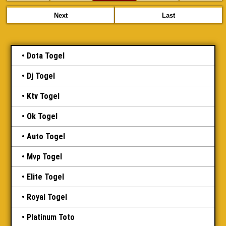
Next
Last
Dota Togel
Dj Togel
Ktv Togel
Ok Togel
Auto Togel
Mvp Togel
Elite Togel
Royal Togel
Platinum Toto