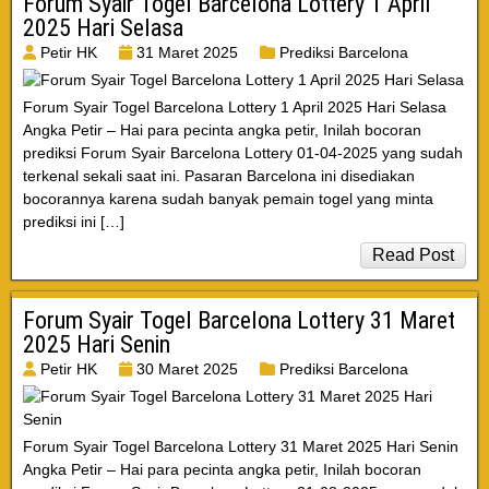
Forum Syair Togel Barcelona Lottery 1 April
2025 Hari Selasa
Petir HK
31 Maret 2025
Prediksi Barcelona
Forum Syair Togel Barcelona Lottery 1 April 2025 Hari Selasa
Angka Petir – Hai para pecinta angka petir, Inilah bocoran
prediksi Forum Syair Barcelona Lottery 01-04-2025 yang sudah
terkenal sekali saat ini. Pasaran Barcelona ini disediakan
bocorannya karena sudah banyak pemain togel yang minta
prediksi ini […]
Read Post
Forum Syair Togel Barcelona Lottery 31 Maret
2025 Hari Senin
Petir HK
30 Maret 2025
Prediksi Barcelona
Forum Syair Togel Barcelona Lottery 31 Maret 2025 Hari Senin
Angka Petir – Hai para pecinta angka petir, Inilah bocoran