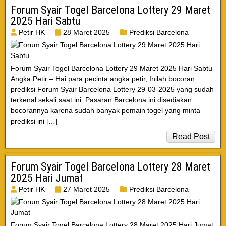
Forum Syair Togel Barcelona Lottery 29 Maret
2025 Hari Sabtu
Petir HK
28 Maret 2025
Prediksi Barcelona
Forum Syair Togel Barcelona Lottery 29 Maret 2025 Hari Sabtu
Angka Petir – Hai para pecinta angka petir, Inilah bocoran
prediksi Forum Syair Barcelona Lottery 29-03-2025 yang sudah
terkenal sekali saat ini. Pasaran Barcelona ini disediakan
bocorannya karena sudah banyak pemain togel yang minta
prediksi ini […]
Read Post
Forum Syair Togel Barcelona Lottery 28 Maret
2025 Hari Jumat
Petir HK
27 Maret 2025
Prediksi Barcelona
Forum Syair Togel Barcelona Lottery 28 Maret 2025 Hari Jumat