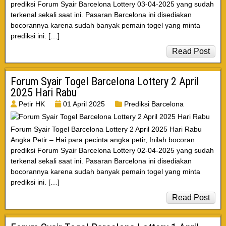
prediksi Forum Syair Barcelona Lottery 03-04-2025 yang sudah
terkenal sekali saat ini. Pasaran Barcelona ini disediakan
bocorannya karena sudah banyak pemain togel yang minta
prediksi ini. […]
Read Post
Forum Syair Togel Barcelona Lottery 2 April
2025 Hari Rabu
Petir HK
01 April 2025
Prediksi Barcelona
Forum Syair Togel Barcelona Lottery 2 April 2025 Hari Rabu
Angka Petir – Hai para pecinta angka petir, Inilah bocoran
prediksi Forum Syair Barcelona Lottery 02-04-2025 yang sudah
terkenal sekali saat ini. Pasaran Barcelona ini disediakan
bocorannya karena sudah banyak pemain togel yang minta
prediksi ini. […]
Read Post