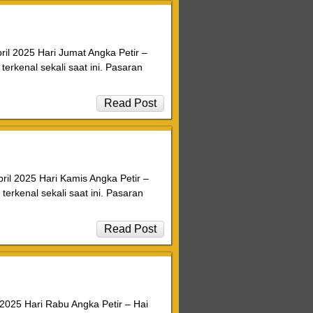
ril 2025 Hari Jumat Angka Petir –
erkenal sekali saat ini. Pasaran
Read Post
ril 2025 Hari Kamis Angka Petir –
terkenal sekali saat ini. Pasaran
Read Post
 2025 Hari Rabu Angka Petir – Hai