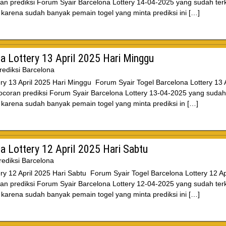
oran prediksi Forum Syair Barcelona Lottery 14-04-2025 yang sudah terk
 karena sudah banyak pemain togel yang minta prediksi ini […]
a Lottery 13 April 2025 Hari Minggu
rediksi Barcelona
Forum Syair Togel Barcelona Lottery 13 
 bocoran prediksi Forum Syair Barcelona Lottery 13-04-2025 yang sudah 
 karena sudah banyak pemain togel yang minta prediksi in […]
a Lottery 12 April 2025 Hari Sabtu
rediksi Barcelona
Forum Syair Togel Barcelona Lottery 12 Ap
oran prediksi Forum Syair Barcelona Lottery 12-04-2025 yang sudah terk
 karena sudah banyak pemain togel yang minta prediksi ini […]