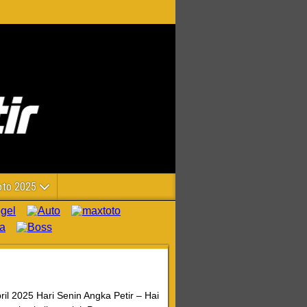
oto 2025
ril 2025 Hari Senin Angka Petir – Hai