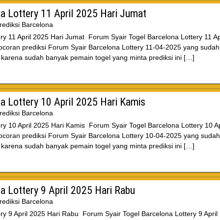
a Lottery 11 April 2025 Hari Jumat
rediksi Barcelona
Forum Syair Togel Barcelona Lottery 11 Ap
 bocoran prediksi Forum Syair Barcelona Lottery 11-04-2025 yang sudah t
 karena sudah banyak pemain togel yang minta prediksi ini […]
a Lottery 10 April 2025 Hari Kamis
rediksi Barcelona
Forum Syair Togel Barcelona Lottery 10 Ap
 bocoran prediksi Forum Syair Barcelona Lottery 10-04-2025 yang sudah 
 karena sudah banyak pemain togel yang minta prediksi ini […]
a Lottery 9 April 2025 Hari Rabu
rediksi Barcelona
Forum Syair Togel Barcelona Lottery 9 April