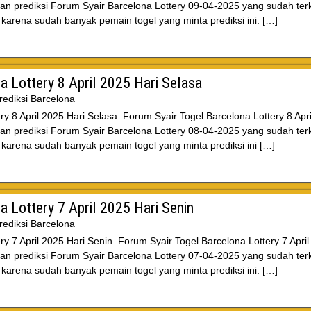
oran prediksi Forum Syair Barcelona Lottery 09-04-2025 yang sudah terk
 karena sudah banyak pemain togel yang minta prediksi ini. […]
a Lottery 8 April 2025 Hari Selasa
rediksi Barcelona
Forum Syair Togel Barcelona Lottery 8 Apri
oran prediksi Forum Syair Barcelona Lottery 08-04-2025 yang sudah terk
 karena sudah banyak pemain togel yang minta prediksi ini […]
a Lottery 7 April 2025 Hari Senin
rediksi Barcelona
Forum Syair Togel Barcelona Lottery 7 April
oran prediksi Forum Syair Barcelona Lottery 07-04-2025 yang sudah terk
 karena sudah banyak pemain togel yang minta prediksi ini. […]