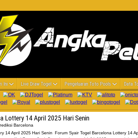
i Ini
Live Draw Togel
Pengeluaran Toto Pools
Data T
a Lottery 14 April 2025 Hari Senin
rediksi Barcelona
Forum Syair Togel Barcelona Lottery 14 Ap