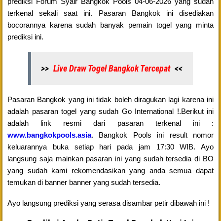
prediksi Forum Syair Bangkok Pools 04-06-2026 yang sudah
terkenal sekali saat ini. Pasaran Bangkok ini disediakan
bocorannya karena sudah banyak pemain togel yang minta
prediksi ini.
>>
Live Draw Togel Bangkok Tercepat
<<
Pasaran Bangkok yang ini tidak boleh diragukan lagi karena ini
adalah pasaran togel yang sudah Go International !.Berikut ini
adalah link resmi dari pasaran terkenal ini :
www.bangkokpools.asia
. Bangkok Pools ini result nomor
keluarannya buka setiap hari pada jam 17:30 WIB. Ayo
langsung saja mainkan pasaran ini yang sudah tersedia di BO
yang sudah kami rekomendasikan yang anda semua dapat
temukan di banner banner yang sudah tersedia.
Ayo langsung prediksi yang serasa disambar petir dibawah ini !