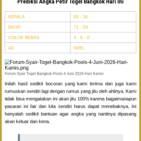
Prediksi Angka Petir Togel Bangkok Hari Ini
KEPALA
93 - 26
EKOR
71 - 59
COLOK BEBAS
4 - 8 - 0
4D
0495
Forum Syair Togel Bangkok Pools 4 Juni 2026 Hari Kamis
Inilah hasil sedikit bocoran yang kami terima dan juga kami
rumuskan sendiri lagi dengan rumus yang jitu oleh ahlinya. Kami
tidak bisa mengatakan ini akan jitu 100% karena bagaimanapun
pasaran ini fair dan kita sendiri harus dapat menebaknya. Ini
hanyalah sedikit bantuan agar angka yang nantinya dipasang
akan keluar dan kena.