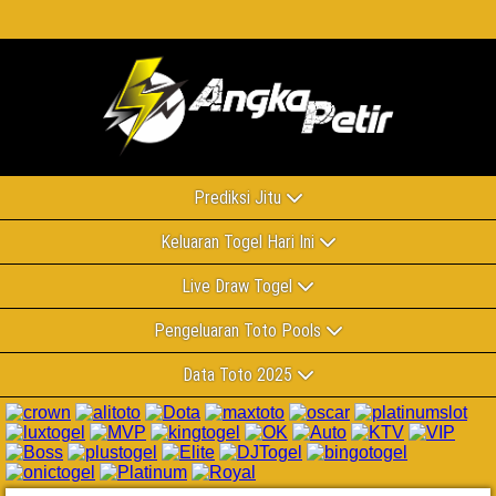
Prediksi Jitu
Keluaran Togel Hari Ini
Live Draw Togel
Pengeluaran Toto Pools
Data Toto 2025