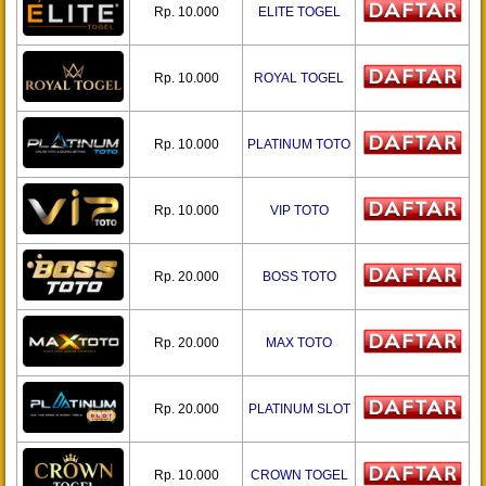
Rp. 10.000
ELITE TOGEL
Rp. 10.000
ROYAL TOGEL
Rp. 10.000
PLATINUM TOTO
Rp. 10.000
VIP TOTO
Rp. 20.000
BOSS TOTO
Rp. 20.000
MAX TOTO
Rp. 20.000
PLATINUM SLOT
Rp. 10.000
CROWN TOGEL