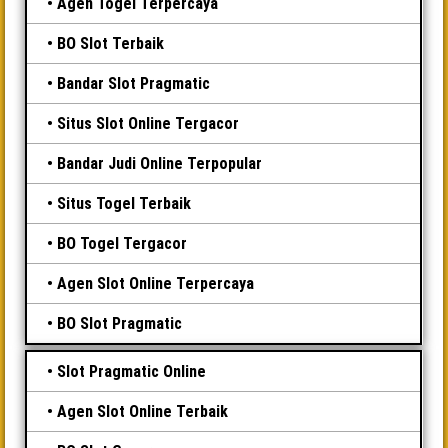
Agen Togel Terpercaya
BO Slot Terbaik
Bandar Slot Pragmatic
Situs Slot Online Tergacor
Bandar Judi Online Terpopular
Situs Togel Terbaik
BO Togel Tergacor
Agen Slot Online Terpercaya
BO Slot Pragmatic
Slot Pragmatic Online
Agen Slot Online Terbaik