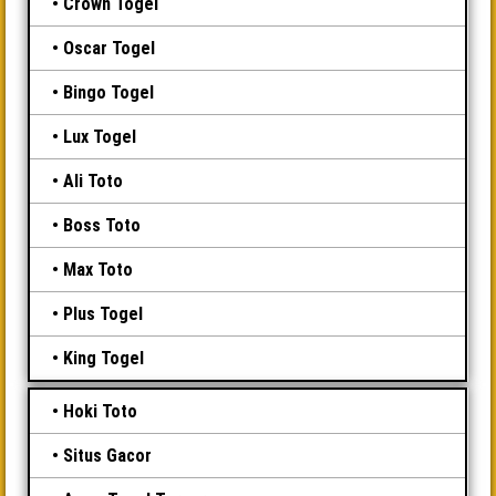
Crown Togel
Oscar Togel
Bingo Togel
Lux Togel
Ali Toto
Boss Toto
Max Toto
Plus Togel
King Togel
Hoki Toto
Situs Gacor