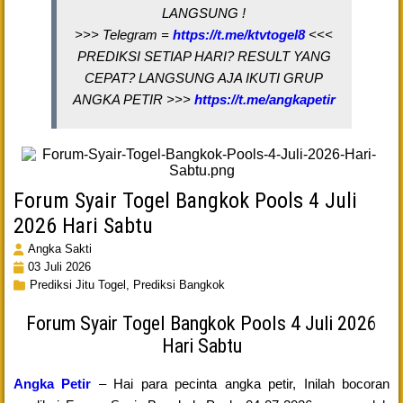
LANGSUNG !
>>> Telegram =
https://t.me/ktvtogel8
<<<
PREDIKSI SETIAP HARI? RESULT YANG
CEPAT? LANGSUNG AJA IKUTI GRUP
ANGKA PETIR >>>
https://t.me/angkapetir
Forum Syair Togel Bangkok Pools 4 Juli
2026 Hari Sabtu
Angka Sakti
03 Juli 2026
Prediksi Jitu Togel,
Prediksi Bangkok
Forum Syair Togel Bangkok Pools 4 Juli 2026
Hari Sabtu
Angka Petir
– Hai para pecinta angka petir, Inilah bocoran