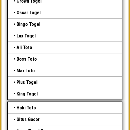
Crown Togel
Oscar Togel
Bingo Togel
Lux Togel
Ali Toto
Boss Toto
Max Toto
Plus Togel
King Togel
Hoki Toto
Situs Gacor