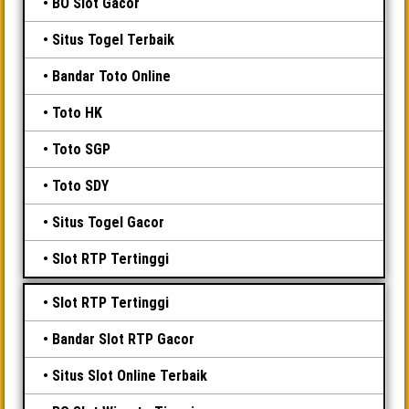
BO Slot Gacor
Situs Togel Terbaik
Bandar Toto Online
Toto HK
Toto SGP
Toto SDY
Situs Togel Gacor
Slot RTP Tertinggi
Slot RTP Tertinggi
Bandar Slot RTP Gacor
Situs Slot Online Terbaik