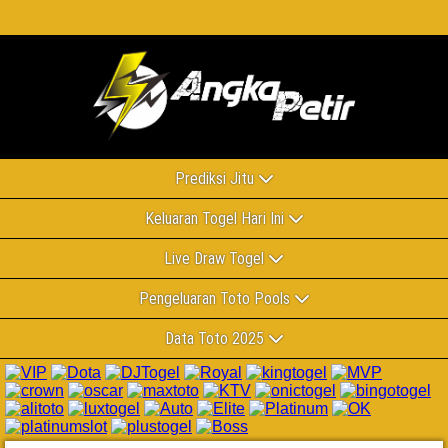
Prediksi Jitu
Keluaran Togel Hari Ini
Live Draw Togel
Pengeluaran Toto Pools
Data Toto 2025