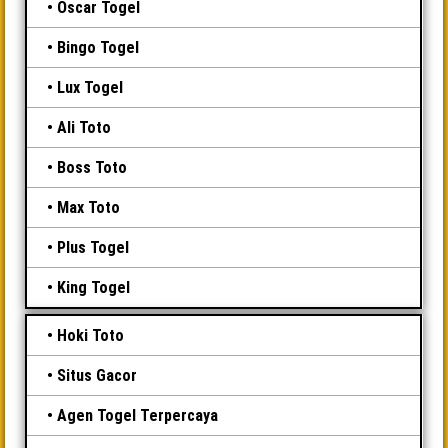
Oscar Togel
Bingo Togel
Lux Togel
Ali Toto
Boss Toto
Max Toto
Plus Togel
King Togel
Hoki Toto
Situs Gacor
Agen Togel Terpercaya