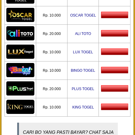
Rp. 10.000
OSCAR TOGEL
Rp. 20.000
ALI TOTO
Rp. 10.000
LUX TOGEL
Rp. 10.000
BINGO TOGEL
Rp. 20.000
PLUS TOGEL
Rp. 10.000
KING TOGEL
CARI BO YANG PASTI BAYAR? CHAT SAJA