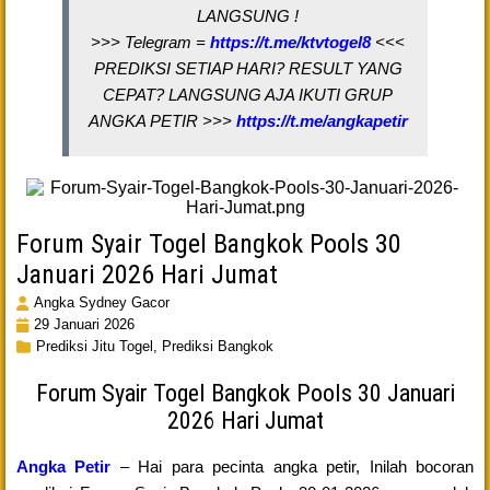
LANGSUNG !
>>> Telegram =
https://t.me/ktvtogel8
<<<
PREDIKSI SETIAP HARI? RESULT YANG
CEPAT? LANGSUNG AJA IKUTI GRUP
ANGKA PETIR >>>
https://t.me/angkapetir
Forum Syair Togel Bangkok Pools 30
Januari 2026 Hari Jumat
Angka Sydney Gacor
29 Januari 2026
Prediksi Jitu Togel,
Prediksi Bangkok
Forum Syair Togel Bangkok Pools 30 Januari
2026 Hari Jumat
Angka Petir
– Hai para pecinta angka petir, Inilah bocoran