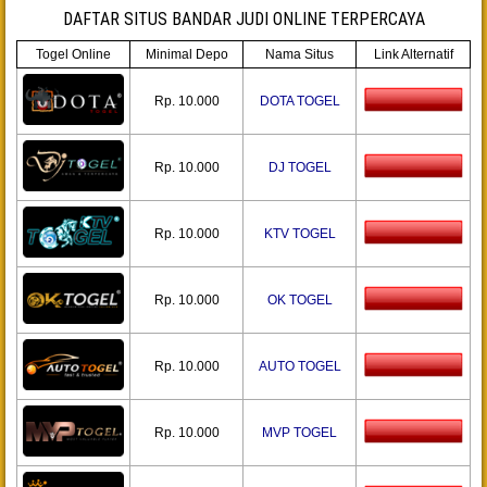
DAFTAR SITUS BANDAR JUDI ONLINE TERPERCAYA
Togel Online
Minimal Depo
Nama Situs
Link Alternatif
Rp. 10.000
DOTA TOGEL
Rp. 10.000
DJ TOGEL
Rp. 10.000
KTV TOGEL
Rp. 10.000
OK TOGEL
Rp. 10.000
AUTO TOGEL
Rp. 10.000
MVP TOGEL