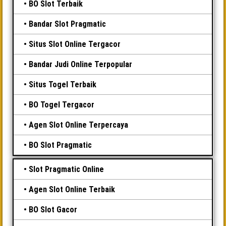
BO Slot Terbaik
Bandar Slot Pragmatic
Situs Slot Online Tergacor
Bandar Judi Online Terpopular
Situs Togel Terbaik
BO Togel Tergacor
Agen Slot Online Terpercaya
BO Slot Pragmatic
Slot Pragmatic Online
Agen Slot Online Terbaik
BO Slot Gacor