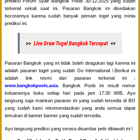
prediksi Forum Syair Bangkok Pools 30-12-2025 yang sudah
terkenal sekali saat ini. Pasaran Bangkok ini disediakan
bocorannya karena sudah banyak pemain togel yang minta
prediksi ini.
>>
Live Draw Togel Bangkok Tercepat
<<
Pasaran Bangkok yang ini tidak boleh diragukan lagi karena ini
adalah pasaran togel yang sudah Go International !.Berikut ini
adalah link resmi dari pasaran terkenal ini :
www.bangkokpools.asia
. Bangkok Pools ini result nomor
keluarannya buka setiap hari pada jam 17:30 WIB. Ayo
langsung saja mainkan pasaran ini yang sudah tersedia di BO
yang sudah kami rekomendasikan yang anda semua dapat
temukan di banner banner yang sudah tersedia.
Ayo langsung prediksi yang serasa disambar petir dibawah ini !