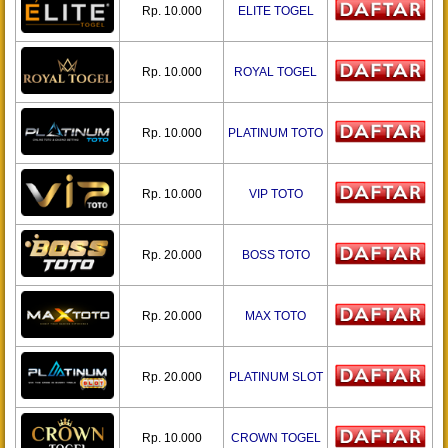
Rp. 10.000
ELITE TOGEL
Rp. 10.000
ROYAL TOGEL
Rp. 10.000
PLATINUM TOTO
Rp. 10.000
VIP TOTO
Rp. 20.000
BOSS TOTO
Rp. 20.000
MAX TOTO
Rp. 20.000
PLATINUM SLOT
Rp. 10.000
CROWN TOGEL