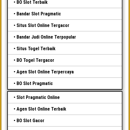
BO Slot Terbaik
Bandar Slot Pragmatic
Situs Slot Online Tergacor
Bandar Judi Online Terpopular
Situs Togel Terbaik
BO Togel Tergacor
Agen Slot Online Terpercaya
BO Slot Pragmatic
Slot Pragmatic Online
Agen Slot Online Terbaik
BO Slot Gacor