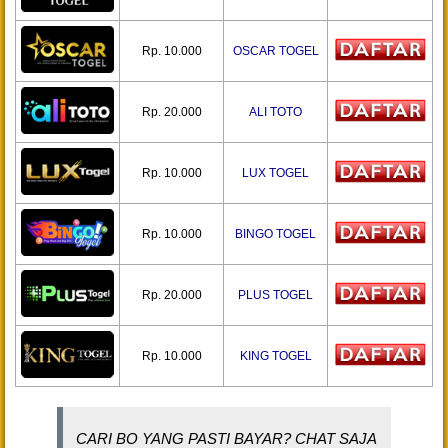
Rp. 10.000
OSCAR TOGEL
Rp. 20.000
ALI TOTO
Rp. 10.000
LUX TOGEL
Rp. 10.000
BINGO TOGEL
Rp. 20.000
PLUS TOGEL
Rp. 10.000
KING TOGEL
CARI BO YANG PASTI BAYAR? CHAT SAJA