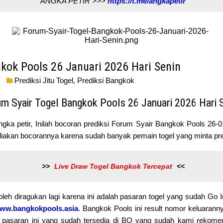
ANGKA PETIR >>>
https://t.me/angkapetir
kok Pools 26 Januari 2026 Hari Senin
Prediksi Jitu Togel,
Prediksi Bangkok
m Syair Togel Bangkok Pools 26 Januari 2026 Hari 
ngka petir, Inilah bocoran prediksi Forum Syair Bangkok Pools 26-0
ediakan bocorannya karena sudah banyak pemain togel yang minta pred
>>
Live Draw Togel Bangkok Tercepat
<<
eh diragukan lagi karena ini adalah pasaran togel yang sudah Go Inte
ww.bangkokpools.asia
. Bangkok Pools ini result nomor keluarann
 pasaran ini yang sudah tersedia di BO yang sudah kami rekom