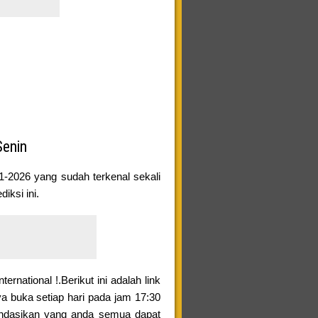
Senin
1-2026 yang sudah terkenal sekali
iksi ini.
rnational !.Berikut ini adalah link
ya buka setiap hari pada jam 17:30
endasikan yang anda semua dapat