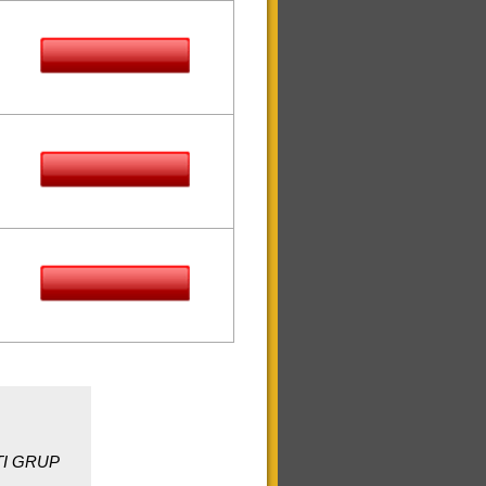
TI GRUP