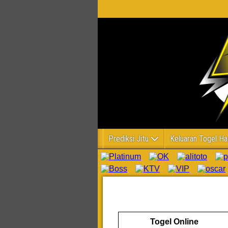
Prediksi Jitu
Keluaran Togel Har
Togel Online