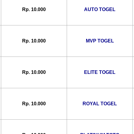
Rp. 10.000
AUTO TOGEL
Rp. 10.000
MVP TOGEL
Rp. 10.000
ELITE TOGEL
Rp. 10.000
ROYAL TOGEL