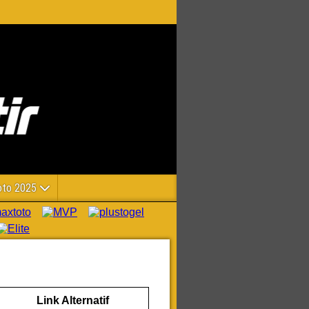
oto 2025
Link Alternatif