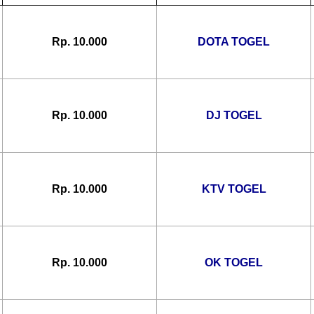
Rp. 10.000
DOTA TOGEL
Rp. 10.000
DJ TOGEL
Rp. 10.000
KTV TOGEL
Rp. 10.000
OK TOGEL