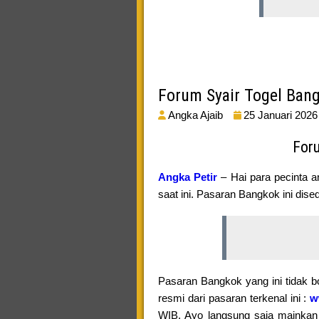
Forum Syair Togel Bang
Angka Ajaib
25 Januari 2026
Foru
Angka Petir
– Hai para pecinta a
saat ini. Pasaran Bangkok ini dis
Pasaran Bangkok yang ini tidak bol
resmi dari pasaran terkenal ini :
w
WIB. Ayo langsung saja mainkan