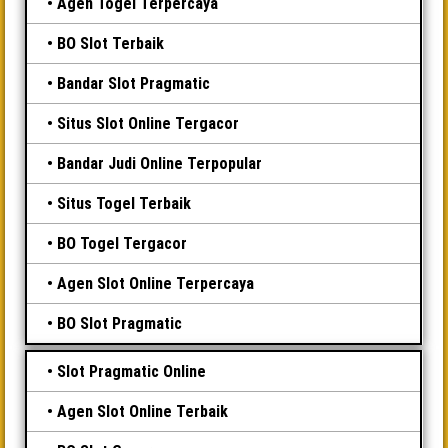
Agen Togel Terpercaya
BO Slot Terbaik
Bandar Slot Pragmatic
Situs Slot Online Tergacor
Bandar Judi Online Terpopular
Situs Togel Terbaik
BO Togel Tergacor
Agen Slot Online Terpercaya
BO Slot Pragmatic
Slot Pragmatic Online
Agen Slot Online Terbaik