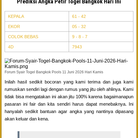
Prediksi Angka Petir Togel Bangkok Hari Ini
KEPALA
61 - 42
EKOR
05 - 32
COLOK BEBAS
9 - 8 - 7
4D
7943
Forum Syair Togel Bangkok Pools 11 Juni 2026 Hari Kamis
Inilah hasil sedikit bocoran yang kami terima dan juga kami
rumuskan sendiri lagi dengan rumus yang jitu oleh ahlinya. Kami
tidak bisa mengatakan ini akan jitu 100% karena bagaimanapun
pasaran ini fair dan kita sendiri harus dapat menebaknya. Ini
hanyalah sedikit bantuan agar angka yang nantinya dipasang
akan keluar dan kena.