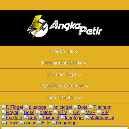
Prediksi Jitu
Keluaran Togel Hari Ini
Live Draw Togel
Pengeluaran Toto Pools
Data Toto 2025