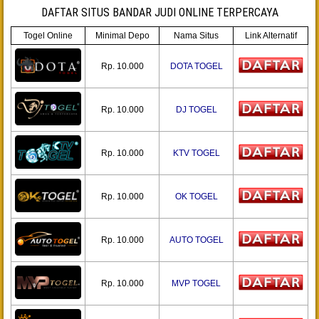
DAFTAR SITUS BANDAR JUDI ONLINE TERPERCAYA
Togel Online
Minimal Depo
Nama Situs
Link Alternatif
Rp. 10.000
DOTA TOGEL
Rp. 10.000
DJ TOGEL
Rp. 10.000
KTV TOGEL
Rp. 10.000
OK TOGEL
Rp. 10.000
AUTO TOGEL
Rp. 10.000
MVP TOGEL