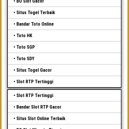
BO Slot Gacor
Situs Togel Terbaik
Bandar Toto Online
Toto HK
Toto SGP
Toto SDY
Situs Togel Gacor
Slot RTP Tertinggi
Slot RTP Tertinggi
Bandar Slot RTP Gacor
Situs Slot Online Terbaik