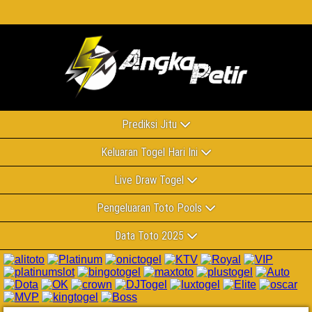
Prediksi Jitu
Keluaran Togel Hari Ini
Live Draw Togel
Pengeluaran Toto Pools
Data Toto 2025