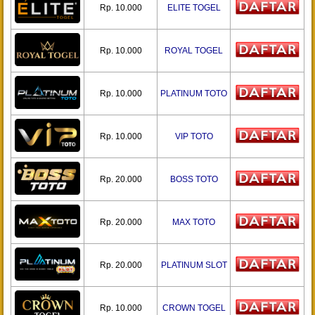
Rp. 10.000
ELITE TOGEL
Rp. 10.000
ROYAL TOGEL
Rp. 10.000
PLATINUM TOTO
Rp. 10.000
VIP TOTO
Rp. 20.000
BOSS TOTO
Rp. 20.000
MAX TOTO
Rp. 20.000
PLATINUM SLOT
Rp. 10.000
CROWN TOGEL