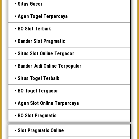
Situs Gacor
Agen Togel Terpercaya
BO Slot Terbaik
Bandar Slot Pragmatic
Situs Slot Online Tergacor
Bandar Judi Online Terpopular
Situs Togel Terbaik
BO Togel Tergacor
Agen Slot Online Terpercaya
BO Slot Pragmatic
Slot Pragmatic Online