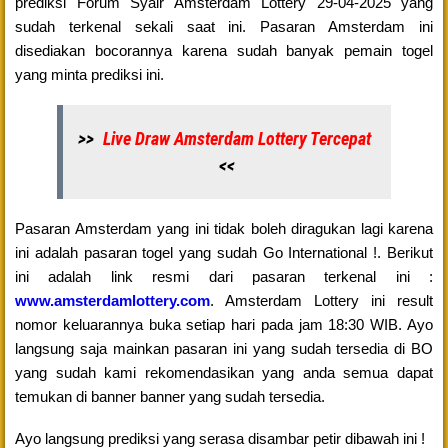
prediksi Forum Syair Amsterdam Lottery 29-04-2025 yang
sudah terkenal sekali saat ini. Pasaran Amsterdam ini
disediakan bocorannya karena sudah banyak pemain togel
yang minta prediksi ini.
>>
Live Draw Amsterdam Lottery Tercepat
<<
Pasaran Amsterdam yang ini tidak boleh diragukan lagi karena
ini adalah pasaran togel yang sudah Go International !. Berikut
ini adalah link resmi dari pasaran terkenal ini :
www.amsterdamlottery.com
. Amsterdam Lottery ini result
nomor keluarannya buka setiap hari pada jam 18:30 WIB. Ayo
langsung saja mainkan pasaran ini yang sudah tersedia di BO
yang sudah kami rekomendasikan yang anda semua dapat
temukan di banner banner yang sudah tersedia.
Ayo langsung prediksi yang serasa disambar petir dibawah ini !