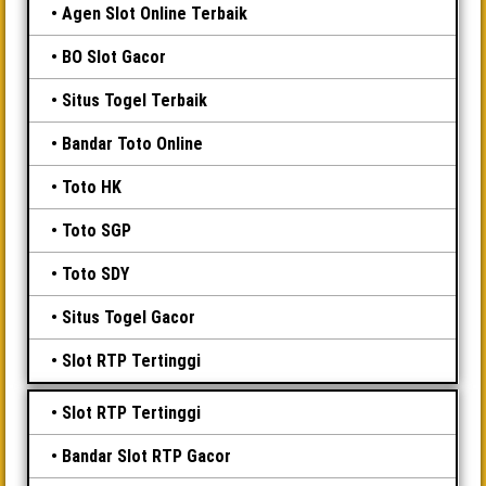
Agen Slot Online Terbaik
BO Slot Gacor
Situs Togel Terbaik
Bandar Toto Online
Toto HK
Toto SGP
Toto SDY
Situs Togel Gacor
Slot RTP Tertinggi
Slot RTP Tertinggi
Bandar Slot RTP Gacor