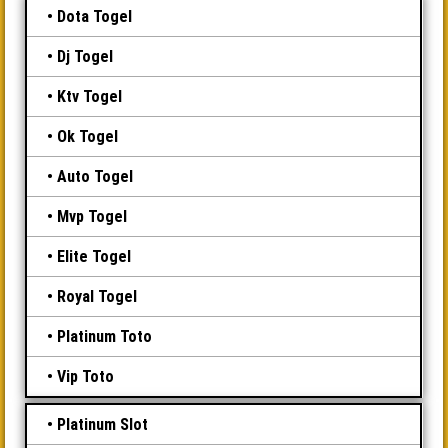
Dota Togel
Dj Togel
Ktv Togel
Ok Togel
Auto Togel
Mvp Togel
Elite Togel
Royal Togel
Platinum Toto
Vip Toto
Platinum Slot