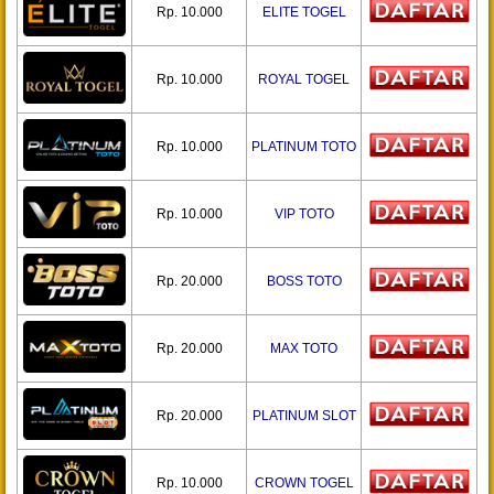
Rp. 10.000
ELITE TOGEL
Rp. 10.000
ROYAL TOGEL
Rp. 10.000
PLATINUM TOTO
Rp. 10.000
VIP TOTO
Rp. 20.000
BOSS TOTO
Rp. 20.000
MAX TOTO
Rp. 20.000
PLATINUM SLOT
Rp. 10.000
CROWN TOGEL