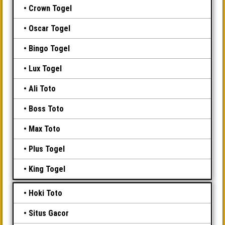
Crown Togel
Oscar Togel
Bingo Togel
Lux Togel
Ali Toto
Boss Toto
Max Toto
Plus Togel
King Togel
Hoki Toto
Situs Gacor