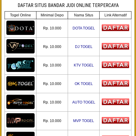
DAFTAR SITUS BANDAR JUDI ONLINE TERPERCAYA
Togel Online
Minimal Depo
Nama Situs
Link Alternatif
Rp. 10.000
DOTA TOGEL
Rp. 10.000
DJ TOGEL
Rp. 10.000
KTV TOGEL
Rp. 10.000
OK TOGEL
Rp. 10.000
AUTO TOGEL
Rp. 10.000
MVP TOGEL