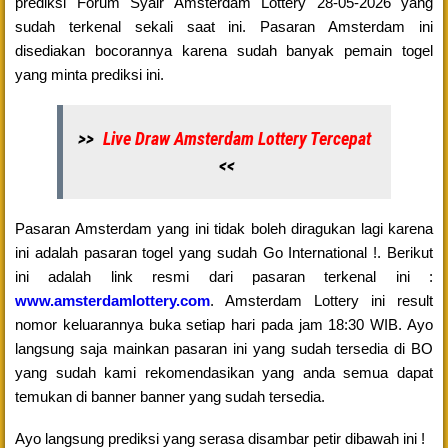
prediksi Forum Syair Amsterdam Lottery 28-05-2026 yang
sudah terkenal sekali saat ini. Pasaran Amsterdam ini
disediakan bocorannya karena sudah banyak pemain togel
yang minta prediksi ini.
>>
Live Draw Amsterdam Lottery Tercepat
<<
Pasaran Amsterdam yang ini tidak boleh diragukan lagi karena
ini adalah pasaran togel yang sudah Go International !. Berikut
ini adalah link resmi dari pasaran terkenal ini :
www.amsterdamlottery.com
. Amsterdam Lottery ini result
nomor keluarannya buka setiap hari pada jam 18:30 WIB. Ayo
langsung saja mainkan pasaran ini yang sudah tersedia di BO
yang sudah kami rekomendasikan yang anda semua dapat
temukan di banner banner yang sudah tersedia.
Ayo langsung prediksi yang serasa disambar petir dibawah ini !