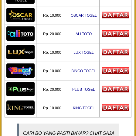
Rp. 10.000
OSCAR TOGEL
Rp. 20.000
ALI TOTO
Rp. 10.000
LUX TOGEL
Rp. 10.000
BINGO TOGEL
Rp. 20.000
PLUS TOGEL
Rp. 10.000
KING TOGEL
CARI BO YANG PASTI BAYAR? CHAT SAJA