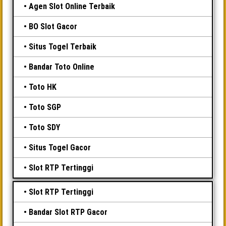
Agen Slot Online Terbaik
BO Slot Gacor
Situs Togel Terbaik
Bandar Toto Online
Toto HK
Toto SGP
Toto SDY
Situs Togel Gacor
Slot RTP Tertinggi
Slot RTP Tertinggi
Bandar Slot RTP Gacor