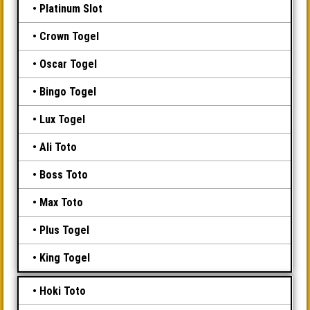
Platinum Slot
Crown Togel
Oscar Togel
Bingo Togel
Lux Togel
Ali Toto
Boss Toto
Max Toto
Plus Togel
King Togel
Hoki Toto