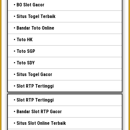
BO Slot Gacor
Situs Togel Terbaik
Bandar Toto Online
Toto HK
Toto SGP
Toto SDY
Situs Togel Gacor
Slot RTP Tertinggi
Slot RTP Tertinggi
Bandar Slot RTP Gacor
Situs Slot Online Terbaik