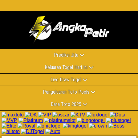
Prediksi Jitu
Keluaran Togel Hari Ini
Live Draw Togel
Pengeluaran Toto Pools
Data Toto 2025