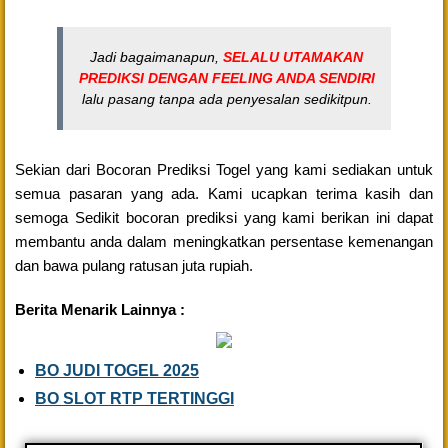
Jadi bagaimanapun,
SELALU UTAMAKAN
PREDIKSI DENGAN FEELING ANDA SENDIRI
lalu pasang tanpa ada penyesalan sedikitpun.
Sekian dari Bocoran Prediksi Togel yang kami sediakan untuk
semua pasaran yang ada. Kami ucapkan terima kasih dan
semoga Sedikit bocoran prediksi yang kami berikan ini dapat
membantu anda dalam meningkatkan persentase kemenangan
dan bawa pulang ratusan juta rupiah.
Berita Menarik Lainnya :
BO JUDI TOGEL 2025
BO SLOT RTP TERTINGGI