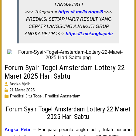
LANGSUNG !
>>> Telegram =
https://t.me/ktvtogel8
<<<
PREDIKSI SETIAP HARI? RESULT YANG
CEPAT? LANGSUNG AJA IKUTI GRUP
ANGKA PETIR >>>
https://t.me/angkapetir
Forum Syair Togel Amsterdam Lottery 22
Maret 2025 Hari Sabtu
Angka Ajaib
21 Maret 2025
Prediksi Jitu Togel,
Prediksi Amsterdam
Forum Syair Togel Amsterdam Lottery 22 Maret
2025 Hari Sabtu
Angka Petir
– Hai para pecinta angka petir, Inilah bocoran