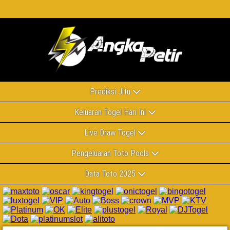
Prediksi Jitu
Keluaran Togel Hari Ini
Live Draw Togel
Pengeluaran Toto Pools
Data Toto 2025