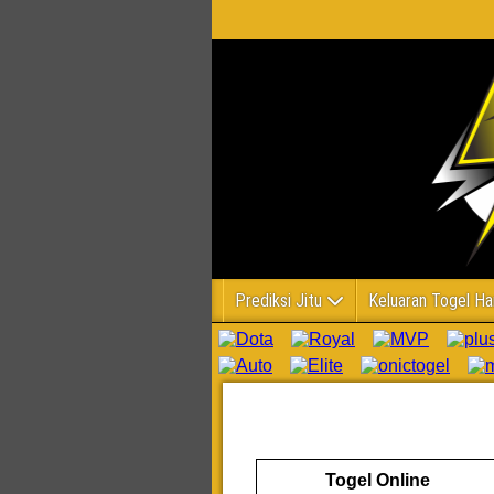
Prediksi Jitu
Keluaran Togel Har
Togel Online