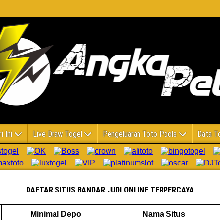
i Ini
Live Draw Togel
Pengeluaran Toto Pools
Data T
DAFTAR SITUS BANDAR JUDI ONLINE TERPERCAYA
Minimal Depo
Nama Situs