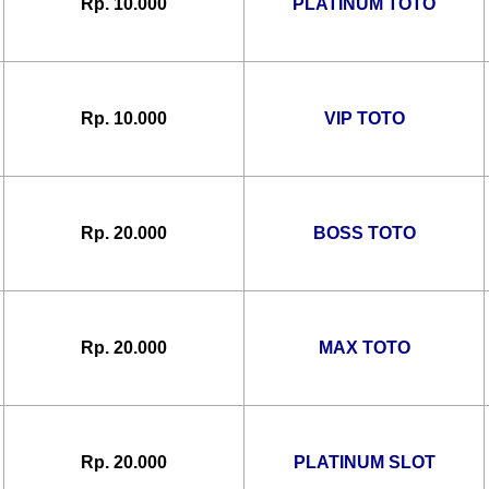
Rp. 10.000
PLATINUM TOTO
Rp. 10.000
VIP TOTO
Rp. 20.000
BOSS TOTO
Rp. 20.000
MAX TOTO
Rp. 20.000
PLATINUM SLOT