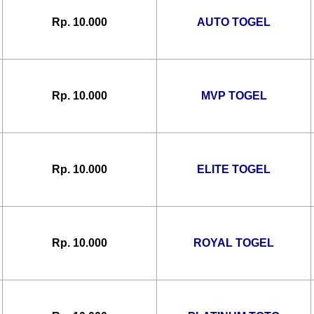
Rp. 10.000
AUTO TOGEL
Rp. 10.000
MVP TOGEL
Rp. 10.000
ELITE TOGEL
Rp. 10.000
ROYAL TOGEL