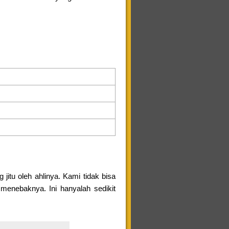
jitu oleh ahlinya. Kami tidak bisa
 menebaknya. Ini hanyalah sedikit