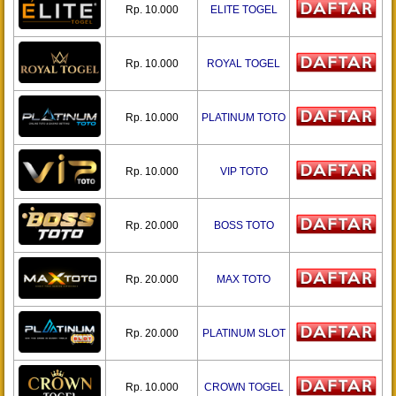
Rp. 10.000
ELITE TOGEL
Rp. 10.000
ROYAL TOGEL
Rp. 10.000
PLATINUM TOTO
Rp. 10.000
VIP TOTO
Rp. 20.000
BOSS TOTO
Rp. 20.000
MAX TOTO
Rp. 20.000
PLATINUM SLOT
Rp. 10.000
CROWN TOGEL