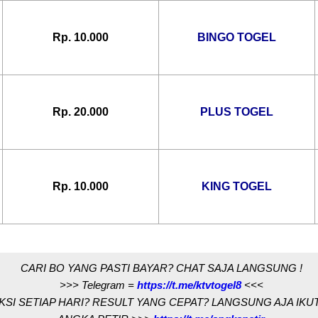
Rp. 10.000
BINGO TOGEL
Rp. 20.000
PLUS TOGEL
Rp. 10.000
KING TOGEL
CARI BO YANG PASTI BAYAR? CHAT SAJA LANGSUNG !
>>> Telegram =
https://t.me/ktvtogel8
<<<
KSI SETIAP HARI? RESULT YANG CEPAT? LANGSUNG AJA IKU