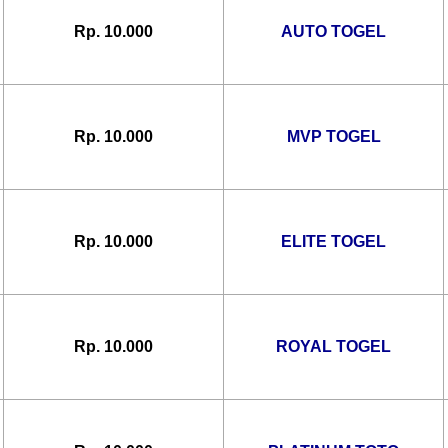
Rp. 10.000
AUTO TOGEL
Rp. 10.000
MVP TOGEL
Rp. 10.000
ELITE TOGEL
Rp. 10.000
ROYAL TOGEL