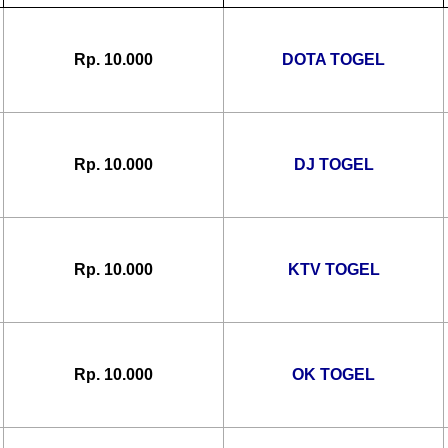
Rp. 10.000
DOTA TOGEL
Rp. 10.000
DJ TOGEL
Rp. 10.000
KTV TOGEL
Rp. 10.000
OK TOGEL