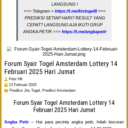
LANGSUNG !
>>> Telegram =
https://t.me/ktvtogel8
<<<
PREDIKSI SETIAP HARI? RESULT YANG
CEPAT? LANGSUNG AJA IKUTI GRUP
ANGKA PETIR >>>
https://t.me/angkapetir
Forum Syair Togel Amsterdam Lottery 14
Februari 2025 Hari Jumat
Petir HK
13 Februari 2025
Prediksi Jitu Togel,
Prediksi Amsterdam
Forum Syair Togel Amsterdam Lottery 14
Februari 2025 Hari Jumat
Angka Petir
– Hai para pecinta angka petir, Inilah bocoran