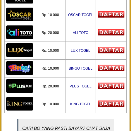
Rp. 10.000
OSCAR TOGEL
Rp. 20.000
ALI TOTO
Rp. 10.000
LUX TOGEL
Rp. 10.000
BINGO TOGEL
Rp. 20.000
PLUS TOGEL
Rp. 10.000
KING TOGEL
CARI BO YANG PASTI BAYAR? CHAT SAJA