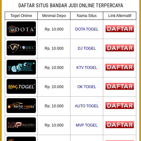
DAFTAR SITUS BANDAR JUDI ONLINE TERPERCAYA
Togel Online
Minimal Depo
Nama Situs
Link Alternatif
Rp. 10.000
DOTA TOGEL
Rp. 10.000
DJ TOGEL
Rp. 10.000
KTV TOGEL
Rp. 10.000
OK TOGEL
Rp. 10.000
AUTO TOGEL
Rp. 10.000
MVP TOGEL