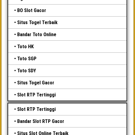
BO Slot Gacor
Situs Togel Terbaik
Bandar Toto Online
Toto HK
Toto SGP
Toto SDY
Situs Togel Gacor
Slot RTP Tertinggi
Slot RTP Tertinggi
Bandar Slot RTP Gacor
Situs Slot Online Terbaik