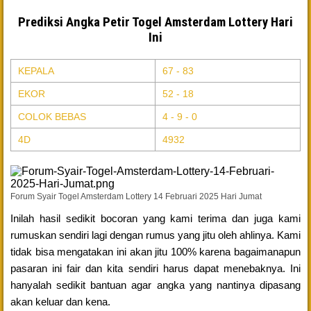
Prediksi Angka Petir Togel Amsterdam Lottery Hari
Ini
KEPALA
67 - 83
EKOR
52 - 18
COLOK BEBAS
4 - 9 - 0
4D
4932
Forum Syair Togel Amsterdam Lottery 14 Februari 2025 Hari Jumat
Inilah hasil sedikit bocoran yang kami terima dan juga kami
rumuskan sendiri lagi dengan rumus yang jitu oleh ahlinya. Kami
tidak bisa mengatakan ini akan jitu 100% karena bagaimanapun
pasaran ini fair dan kita sendiri harus dapat menebaknya. Ini
hanyalah sedikit bantuan agar angka yang nantinya dipasang
akan keluar dan kena.