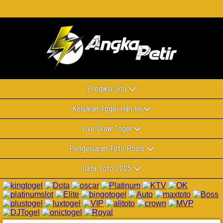
Prediksi Jitu
Keluaran Togel Hari Ini
Live Draw Togel
Pengeluaran Toto Pools
Data Toto 2025