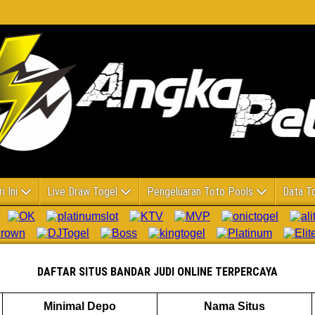
i Ini
Live Draw Togel
Pengeluaran Toto Pools
Data T
DAFTAR SITUS BANDAR JUDI ONLINE TERPERCAYA
Minimal Depo
Nama Situs