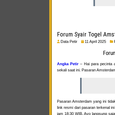
Forum Syair Togel Amst
Data Petir
11 April 2025
Forum
Angka Petir
– Hai para pecinta a
sekali saat ini. Pasaran Amsterda
Pasaran Amsterdam yang ini tidak 
link resmi dari pasaran terkenal ini
jam 18:30 WIB. Ayo langsung saj