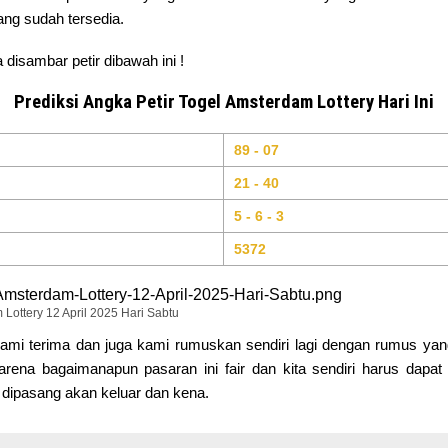
ang sudah tersedia.
disambar petir dibawah ini !
Prediksi Angka Petir Togel Amsterdam Lottery Hari Ini
89 - 07
21 - 40
5 - 6 - 3
5372
Lottery 12 April 2025 Hari Sabtu
 kami terima dan juga kami rumuskan sendiri lagi dengan rumus yang 
rena bagaimanapun pasaran ini fair dan kita sendiri harus dapat
 dipasang akan keluar dan kena.