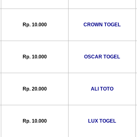
Rp. 10.000
CROWN TOGEL
Rp. 10.000
OSCAR TOGEL
Rp. 20.000
ALI TOTO
Rp. 10.000
LUX TOGEL