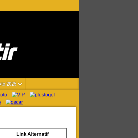
oto 2025
Link Alternatif