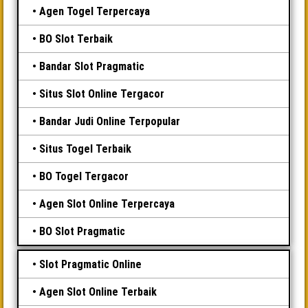
Agen Togel Terpercaya
BO Slot Terbaik
Bandar Slot Pragmatic
Situs Slot Online Tergacor
Bandar Judi Online Terpopular
Situs Togel Terbaik
BO Togel Tergacor
Agen Slot Online Terpercaya
BO Slot Pragmatic
Slot Pragmatic Online
Agen Slot Online Terbaik