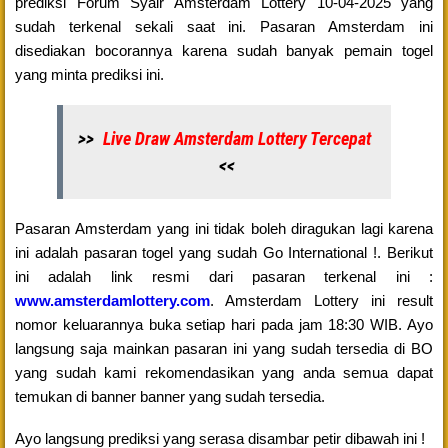
prediksi Forum Syair Amsterdam Lottery 10-04-2025 yang
sudah terkenal sekali saat ini. Pasaran Amsterdam ini
disediakan bocorannya karena sudah banyak pemain togel
yang minta prediksi ini.
>>
Live Draw Amsterdam Lottery Tercepat
<<
Pasaran Amsterdam yang ini tidak boleh diragukan lagi karena
ini adalah pasaran togel yang sudah Go International !. Berikut
ini adalah link resmi dari pasaran terkenal ini :
www.amsterdamlottery.com
. Amsterdam Lottery ini result
nomor keluarannya buka setiap hari pada jam 18:30 WIB. Ayo
langsung saja mainkan pasaran ini yang sudah tersedia di BO
yang sudah kami rekomendasikan yang anda semua dapat
temukan di banner banner yang sudah tersedia.
Ayo langsung prediksi yang serasa disambar petir dibawah ini !