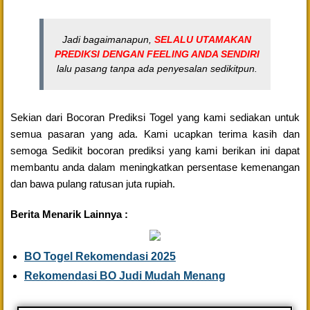
Jadi bagaimanapun,
SELALU UTAMAKAN
PREDIKSI DENGAN FEELING ANDA SENDIRI
lalu pasang tanpa ada penyesalan sedikitpun.
Sekian dari Bocoran Prediksi Togel yang kami sediakan untuk
semua pasaran yang ada. Kami ucapkan terima kasih dan
semoga Sedikit bocoran prediksi yang kami berikan ini dapat
membantu anda dalam meningkatkan persentase kemenangan
dan bawa pulang ratusan juta rupiah.
Berita Menarik Lainnya :
BO Togel Rekomendasi 2025
Rekomendasi BO Judi Mudah Menang