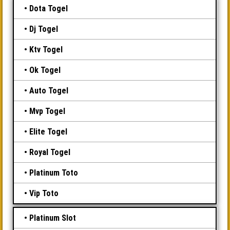
Dota Togel
Dj Togel
Ktv Togel
Ok Togel
Auto Togel
Mvp Togel
Elite Togel
Royal Togel
Platinum Toto
Vip Toto
Platinum Slot