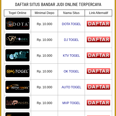
DAFTAR SITUS BANDAR JUDI ONLINE TERPERCAYA
Togel Online
Minimal Depo
Nama Situs
Link Alternatif
Rp. 10.000
DOTA TOGEL
Rp. 10.000
DJ TOGEL
Rp. 10.000
KTV TOGEL
Rp. 10.000
OK TOGEL
Rp. 10.000
AUTO TOGEL
Rp. 10.000
MVP TOGEL