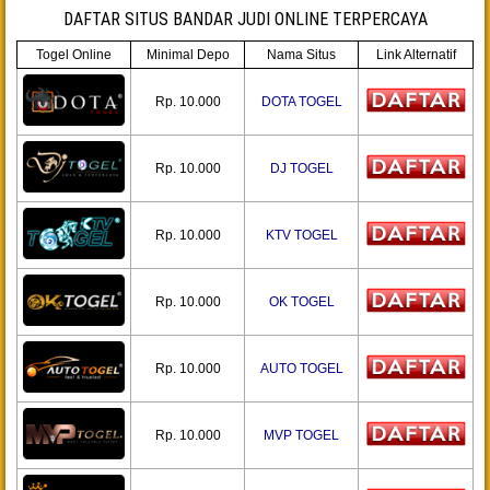
DAFTAR SITUS BANDAR JUDI ONLINE TERPERCAYA
Togel Online
Minimal Depo
Nama Situs
Link Alternatif
Rp. 10.000
DOTA TOGEL
Rp. 10.000
DJ TOGEL
Rp. 10.000
KTV TOGEL
Rp. 10.000
OK TOGEL
Rp. 10.000
AUTO TOGEL
Rp. 10.000
MVP TOGEL