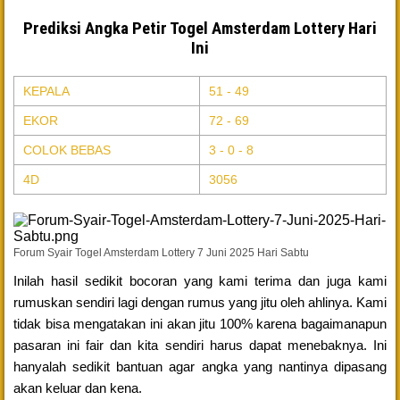
Prediksi Angka Petir Togel Amsterdam Lottery Hari
Ini
KEPALA
51 - 49
EKOR
72 - 69
COLOK BEBAS
3 - 0 - 8
4D
3056
Forum Syair Togel Amsterdam Lottery 7 Juni 2025 Hari Sabtu
Inilah hasil sedikit bocoran yang kami terima dan juga kami
rumuskan sendiri lagi dengan rumus yang jitu oleh ahlinya. Kami
tidak bisa mengatakan ini akan jitu 100% karena bagaimanapun
pasaran ini fair dan kita sendiri harus dapat menebaknya. Ini
hanyalah sedikit bantuan agar angka yang nantinya dipasang
akan keluar dan kena.