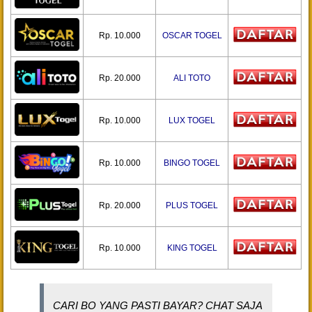
Rp. 10.000
OSCAR TOGEL
Rp. 20.000
ALI TOTO
Rp. 10.000
LUX TOGEL
Rp. 10.000
BINGO TOGEL
Rp. 20.000
PLUS TOGEL
Rp. 10.000
KING TOGEL
CARI BO YANG PASTI BAYAR? CHAT SAJA