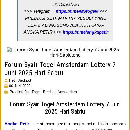
LANGSUNG !
>>> Telegram =
https://t.me/ktvtogel8
<<<
PREDIKSI SETIAP HARI? RESULT YANG
CEPAT? LANGSUNG AJA IKUTI GRUP
ANGKA PETIR >>>
https://t.me/angkapetir
Forum Syair Togel Amsterdam Lottery 7
Juni 2025 Hari Sabtu
Petir Jackpot
06 Juni 2025
Prediksi Jitu Togel,
Prediksi Amsterdam
Forum Syair Togel Amsterdam Lottery 7 Juni
2025 Hari Sabtu
Angka Petir
– Hai para pecinta angka petir, Inilah bocoran