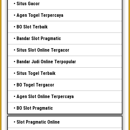
Situs Gacor
Agen Togel Terpercaya
BO Slot Terbaik
Bandar Slot Pragmatic
Situs Slot Online Tergacor
Bandar Judi Online Terpopular
Situs Togel Terbaik
BO Togel Tergacor
Agen Slot Online Terpercaya
BO Slot Pragmatic
Slot Pragmatic Online