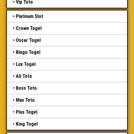
Vip Toto
Platinum Slot
Crown Togel
Oscar Togel
Bingo Togel
Lux Togel
Ali Toto
Boss Toto
Max Toto
Plus Togel
King Togel