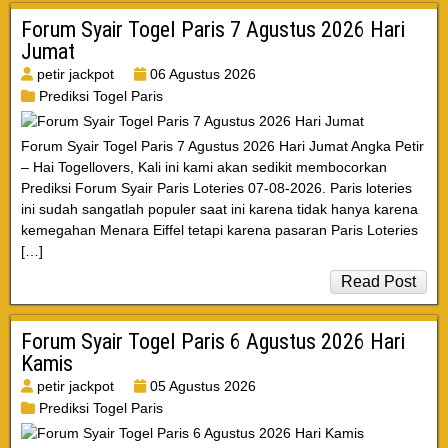
Forum Syair Togel Paris 7 Agustus 2026 Hari
Jumat
petir jackpot
06 Agustus 2026
Prediksi Togel Paris
Forum Syair Togel Paris 7 Agustus 2026 Hari Jumat Angka Petir
– Hai Togellovers, Kali ini kami akan sedikit membocorkan
Prediksi Forum Syair Paris Loteries 07-08-2026. Paris loteries
ini sudah sangatlah populer saat ini karena tidak hanya karena
kemegahan Menara Eiffel tetapi karena pasaran Paris Loteries
[…]
Read Post
Forum Syair Togel Paris 6 Agustus 2026 Hari
Kamis
petir jackpot
05 Agustus 2026
Prediksi Togel Paris