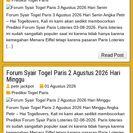
Prediksi Togel Paris
Forum Syair Togel Paris 3 Agustus 2026 Hari Senin Angka Petir
– Hai Togellovers, Kali ini kami akan sedikit membocorkan
Prediksi Forum Syair Paris Loteries 03-08-2026. Paris loteries
ini sudah sangatlah populer saat ini karena tidak hanya karena
kemegahan Menara Eiffel tetapi karena pasaran Paris Loteries
[…]
Read Post
Forum Syair Togel Paris 2 Agustus 2026 Hari
Minggu
petir jackpot
01 Agustus 2026
Prediksi Togel Paris
Forum Syair Togel Paris 2 Agustus 2026 Hari Minggu Angka
Petir – Hai Togellovers, Kali ini kami akan sedikit membocorkan
Prediksi Forum Syair Paris Loteries 02-08-2026. Paris loteries
ini sudah sangatlah populer saat ini karena tidak hanya karena
kemegahan Menara Eiffel tetapi karena pasaran Paris Loteries