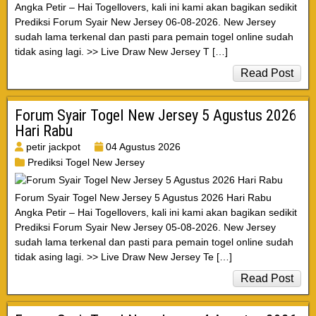
Angka Petir – Hai Togellovers, kali ini kami akan bagikan sedikit
Prediksi Forum Syair New Jersey 06-08-2026. New Jersey
sudah lama terkenal dan pasti para pemain togel online sudah
tidak asing lagi. >> Live Draw New Jersey T […]
Read Post
Forum Syair Togel New Jersey 5 Agustus 2026
Hari Rabu
petir jackpot
04 Agustus 2026
Prediksi Togel New Jersey
Forum Syair Togel New Jersey 5 Agustus 2026 Hari Rabu
Angka Petir – Hai Togellovers, kali ini kami akan bagikan sedikit
Prediksi Forum Syair New Jersey 05-08-2026. New Jersey
sudah lama terkenal dan pasti para pemain togel online sudah
tidak asing lagi. >> Live Draw New Jersey Te […]
Read Post