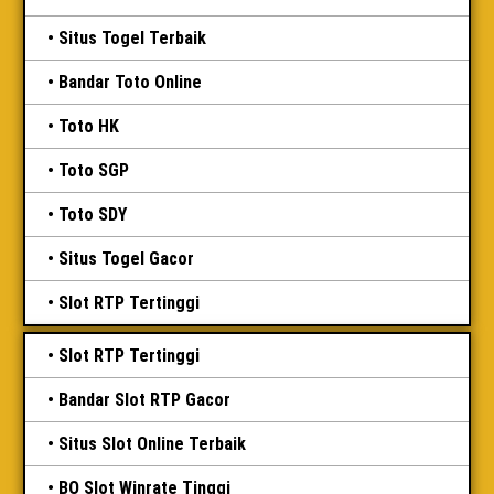
Situs Togel Terbaik
Bandar Toto Online
Toto HK
Toto SGP
Toto SDY
Situs Togel Gacor
Slot RTP Tertinggi
Slot RTP Tertinggi
Bandar Slot RTP Gacor
Situs Slot Online Terbaik
BO Slot Winrate Tinggi