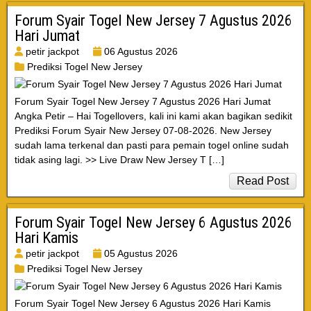
Forum Syair Togel New Jersey 7 Agustus 2026
Hari Jumat
petir jackpot
06 Agustus 2026
Prediksi Togel New Jersey
Forum Syair Togel New Jersey 7 Agustus 2026 Hari Jumat
Angka Petir – Hai Togellovers, kali ini kami akan bagikan sedikit
Prediksi Forum Syair New Jersey 07-08-2026. New Jersey
sudah lama terkenal dan pasti para pemain togel online sudah
tidak asing lagi. >> Live Draw New Jersey T […]
Read Post
Forum Syair Togel New Jersey 6 Agustus 2026
Hari Kamis
petir jackpot
05 Agustus 2026
Prediksi Togel New Jersey
Forum Syair Togel New Jersey 6 Agustus 2026 Hari Kamis