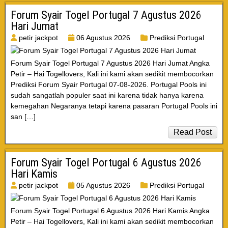
Forum Syair Togel Portugal 7 Agustus 2026
Hari Jumat
petir jackpot
06 Agustus 2026
Prediksi Portugal
Forum Syair Togel Portugal 7 Agustus 2026 Hari Jumat Angka
Petir – Hai Togellovers, Kali ini kami akan sedikit membocorkan
Prediksi Forum Syair Portugal 07-08-2026. Portugal Pools ini
sudah sangatlah populer saat ini karena tidak hanya karena
kemegahan Negaranya tetapi karena pasaran Portugal Pools ini
san […]
Read Post
Forum Syair Togel Portugal 6 Agustus 2026
Hari Kamis
petir jackpot
05 Agustus 2026
Prediksi Portugal
Forum Syair Togel Portugal 6 Agustus 2026 Hari Kamis Angka
Petir – Hai Togellovers, Kali ini kami akan sedikit membocorkan