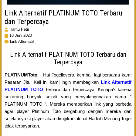
Link Alternatif PLATINUM TOTO Terbaru
dan Terpercaya
Hantu Petir
18 Juni 2020
Link Alternatif
Link Alternatif PLATINUM TOTO Terbaru dan
Terpercaya
PLATINUMToto
– Hai Togellovers, kembali lagi bersama kami
Pasaran Jitu. Kali ini kami ingin membagikan
Link Alternatif
PLATINUM TOTO
Terbaru dan Terpercaya. Kenapa? karena
sekarang banyak sekali yang menyalahgunakan nama ”
PLATINUM TOTO “. Mereka memberikan link yang berbeda
agar player Platinum Toto bergabung dengan mereka dan
setelahnya si player akan dirugikan akibat Hadiah Menang Togel
tidak terbayarkan.