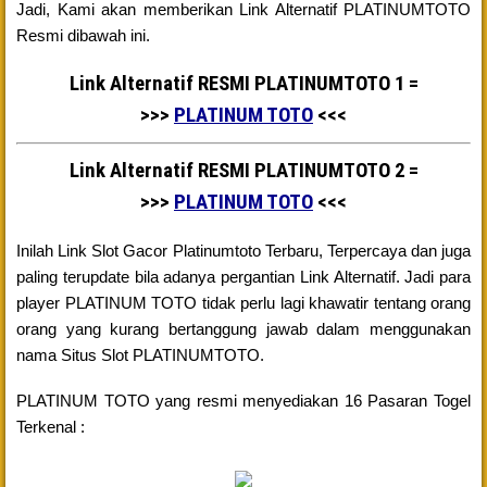
Jadi, Kami akan memberikan Link Alternatif PLATINUMTOTO
Resmi dibawah ini.
Link Alternatif RESMI PLATINUMTOTO 1 =
>>>
PLATINUM TOTO
<<<
Link Alternatif RESMI PLATINUMTOTO 2 =
>>>
PLATINUM TOTO
<<<
Inilah Link Slot Gacor Platinumtoto Terbaru, Terpercaya dan juga
paling terupdate bila adanya pergantian Link Alternatif. Jadi para
player PLATINUM TOTO tidak perlu lagi khawatir tentang orang
orang yang kurang bertanggung jawab dalam menggunakan
nama Situs Slot PLATINUMTOTO.
PLATINUM TOTO yang resmi menyediakan 16 Pasaran Togel
Terkenal :