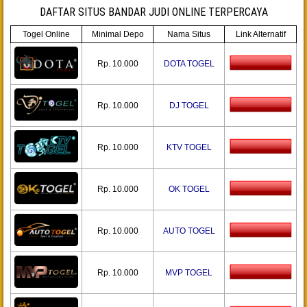
DAFTAR SITUS BANDAR JUDI ONLINE TERPERCAYA
Togel Online
Minimal Depo
Nama Situs
Link Alternatif
Rp. 10.000
DOTA TOGEL
Rp. 10.000
DJ TOGEL
Rp. 10.000
KTV TOGEL
Rp. 10.000
OK TOGEL
Rp. 10.000
AUTO TOGEL
Rp. 10.000
MVP TOGEL