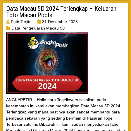
Data Macau 5D 2024 Terlengkap – Keluaran
Toto Macau Pools
Petir Terjitu
31 Desember 2023
Data Pengeluaran Macau 5D
ANGKAPETIR – Hallo para Togellovers sekalian, pada
kesempatan ini kami akan membagikan Data Macau 5D 2024
Terlengkap yang mana pastinya akan sangat membantu para
pembaca sekalian yang sedang bermain di Pasaran Togel
Terbesar satu ini. Dibawah ini kami sudah menyediakan tabel
Pengeluaran Data Toto Macau 2024 Lengkap yang mana sudah