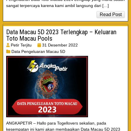
sangat terpercaya karena kami ambil langsung dari […]
Read Post
Data Macau 5D 2023 Terlengkap – Keluaran
Toto Macau Pools
Petir Terjitu
31 Desember 2022
Data Pengeluaran Macau 5D
ANGKAPETIR – Hallo para Togellovers sekalian, pada
kesempatan ini kami akan membagikan Data Macau 5D 2023