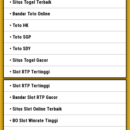
Situs Togel Terbaik
Bandar Toto Online
Toto HK
Toto SGP
Toto SDY
Situs Togel Gacor
Slot RTP Tertinggi
Slot RTP Tertinggi
Bandar Slot RTP Gacor
Situs Slot Online Terbaik
BO Slot Winrate Tinggi