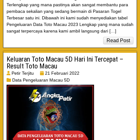
Terlengkap yang mana pastinya akan sangat membantu para
pembaca sekalian yang sedang bermain di Pasaran Togel
Terbesar satu ini. Dibawah ini kami sudah menyediakan tabel
Pengeluaran Data Toto Macau 2023 Lengkap yang mana sudah
sangat terpercaya karena kami ambil langsung dari […]
Read Post
Keluaran Toto Macau 5D Hari Ini Tercepat –
Result Toto Macau
Petir Terjitu
21 Februari 2022
Data Pengeluaran Macau 5D