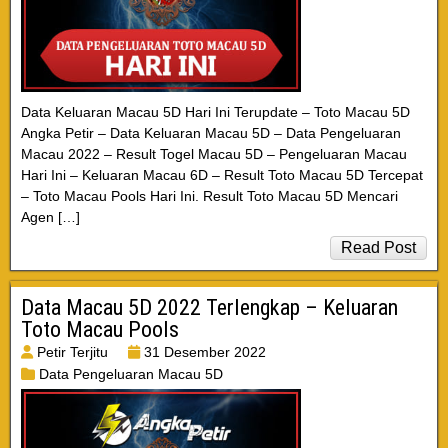
Data Keluaran Macau 5D Hari Ini Terupdate – Toto Macau 5D
Angka Petir – Data Keluaran Macau 5D – Data Pengeluaran
Macau 2022 – Result Togel Macau 5D – Pengeluaran Macau
Hari Ini – Keluaran Macau 6D – Result Toto Macau 5D Tercepat
– Toto Macau Pools Hari Ini. Result Toto Macau 5D Mencari
Agen […]
Read Post
Data Macau 5D 2022 Terlengkap – Keluaran
Toto Macau Pools
Petir Terjitu
31 Desember 2022
Data Pengeluaran Macau 5D