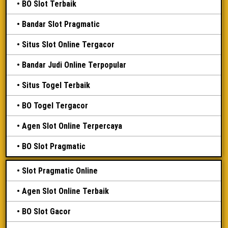
BO Slot Terbaik
Bandar Slot Pragmatic
Situs Slot Online Tergacor
Bandar Judi Online Terpopular
Situs Togel Terbaik
BO Togel Tergacor
Agen Slot Online Terpercaya
BO Slot Pragmatic
Slot Pragmatic Online
Agen Slot Online Terbaik
BO Slot Gacor