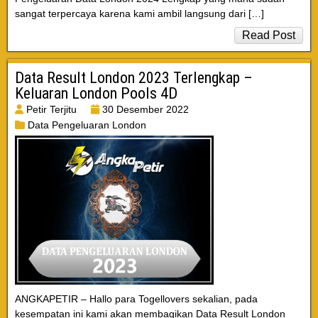
sangat terpercaya karena kami ambil langsung dari […]
Read Post
Data Result London 2023 Terlengkap –
Keluaran London Pools 4D
Petir Terjitu
30 Desember 2022
Data Pengeluaran London
ANGKAPETIR – Hallo para Togellovers sekalian, pada
kesempatan ini kami akan membagikan Data Result London