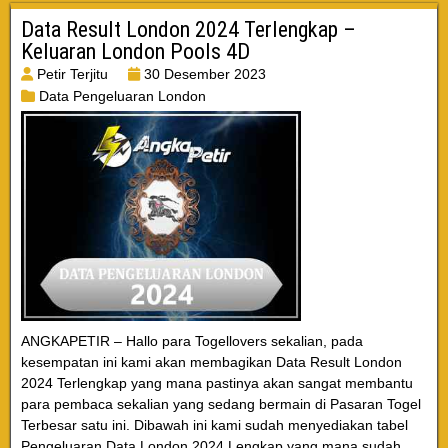
Data Result London 2024 Terlengkap –
Keluaran London Pools 4D
Petir Terjitu
30 Desember 2023
Data Pengeluaran London
ANGKAPETIR – Hallo para Togellovers sekalian, pada
kesempatan ini kami akan membagikan Data Result London
2024 Terlengkap yang mana pastinya akan sangat membantu
para pembaca sekalian yang sedang bermain di Pasaran Togel
Terbesar satu ini. Dibawah ini kami sudah menyediakan tabel
Pengeluaran Data London 2024 Lengkap yang mana sudah