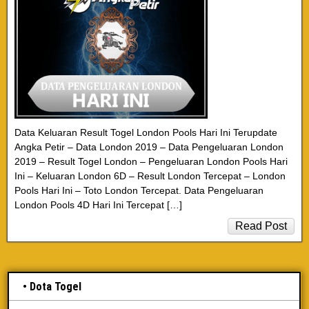
Data Keluaran Result Togel London Pools Hari Ini Terupdate
Angka Petir – Data London 2019 – Data Pengeluaran London
2019 – Result Togel London – Pengeluaran London Pools Hari
Ini – Keluaran London 6D – Result London Tercepat – London
Pools Hari Ini – Toto London Tercepat. Data Pengeluaran
London Pools 4D Hari Ini Tercepat […]
Read Post
Dota Togel