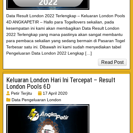
Data Result London 2022 Terlengkap – Keluaran London Pools
4D ANGKAPETIR – Hallo para Togellovers sekalian, pada
kesempatan ini kami akan membagikan Data Result London
2022 Terlengkap yang mana pastinya akan sangat membantu
para pembaca sekalian yang sedang bermain di Pasaran Togel
Terbesar satu ini. Dibawah ini kami sudah menyediakan tabel
Pengeluaran Data London 2022 Lengkap […]
Read Post
Keluaran London Hari Ini Tercepat – Result
London Pools 6D
Petir Terjitu
17 April 2020
Data Pengeluaran London