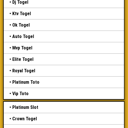
Dj Togel
Ktv Togel
Ok Togel
Auto Togel
Mvp Togel
Elite Togel
Royal Togel
Platinum Toto
Vip Toto
Platinum Slot
Crown Togel